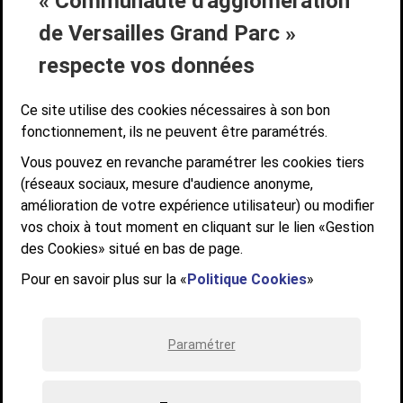
« Communauté d'agglomération
Liens bas de page
CONTACT
MENTIONS LÉGALES
PLAN DE SITE
de Versailles Grand Parc »
ACCESSIBILITÉ NUMÉRIQUE
GESTION DES COOKIES
Suivez-nous
respecte vos données
SUIVEZ-NOUS SUR
Ce site utilise des cookies nécessaires à son bon
fonctionnement, ils ne peuvent être paramétrés.
Vous pouvez en revanche paramétrer les cookies tiers
Communauté d'agglomération de Versailles
(réseaux sociaux, mesure d'audience anonyme,
Grand Parc
amélioration de votre expérience utilisateur) ou modifier
6, AVENUE DE PARIS - CS 10922 - 78009 VERSAILLES CEDEX
vos choix à tout moment en cliquant sur le lien «Gestion
des Cookies» situé en bas de page.
STANDARD : 01 39 66 30 00 - OUVERT DU LUNDI AU VENDREDI DE 9H À
12H ET DE 14H À 17H
Pour en savoir plus sur la «
Politique Cookies
»
Paramétrer