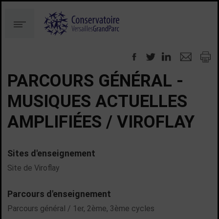
Aller
Aller
au
à
Menu
contenu
la
recherche
PARCOURS GÉNÉRAL -
MUSIQUES ACTUELLES
AMPLIFIÉES / VIROFLAY
Sites d'enseignement
Site de Viroflay
Parcours d'enseignement
Parcours général / 1er, 2ème, 3ème cycles