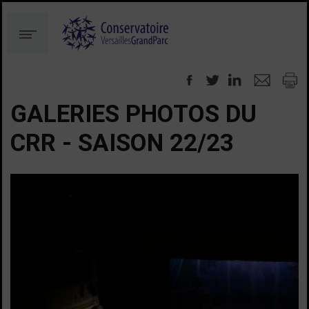
Aller
Aller
au
à
Menu
contenu
la
recherche
GALERIES PHOTOS DU
CRR - SAISON 22/23