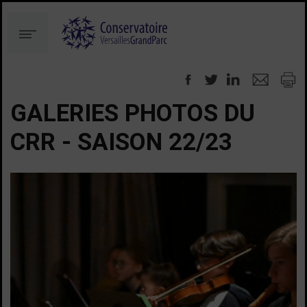
Aller
Aller
au
à
Menu
contenu
la
recherche
GALERIES PHOTOS DU
CRR - SAISON 22/23