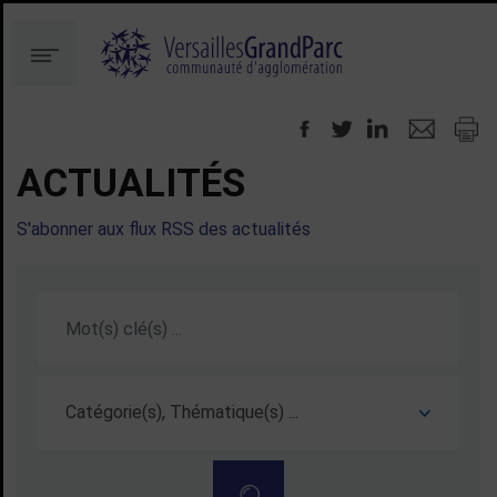
Aller
Aller
au
à
Menu
contenu
la
recherche
ACTUALITÉS
S'abonner aux flux RSS des actualités