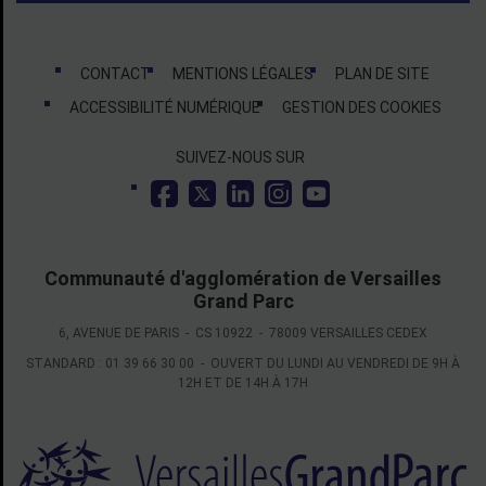
Liens bas de page
CONTACT
MENTIONS LÉGALES
PLAN DE SITE
ACCESSIBILITÉ NUMÉRIQUE
GESTION DES COOKIES
Suivez-nous
SUIVEZ-NOUS SUR
Communauté d'agglomération de Versailles
Grand Parc
6, AVENUE DE PARIS - CS 10922 - 78009 VERSAILLES CEDEX
STANDARD : 01 39 66 30 00 - OUVERT DU LUNDI AU VENDREDI DE 9H À
12H ET DE 14H À 17H