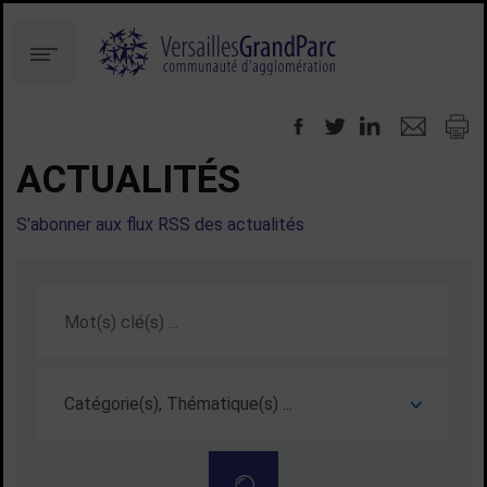
Aller
Aller
au
à
Menu
contenu
la
recherche
ACTUALITÉS
S'abonner aux flux RSS des actualités