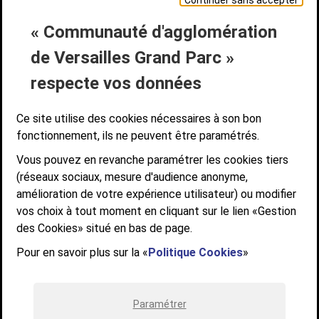
Continuer sans accepter
« Communauté d'agglomération
Liens bas de page
CONTACT
MENTIONS LÉGALES
PLAN DE SITE
de Versailles Grand Parc »
ACCESSIBILITÉ NUMÉRIQUE
GESTION DES COOKIES
Suivez-nous
respecte vos données
SUIVEZ-NOUS SUR
Ce site utilise des cookies nécessaires à son bon
fonctionnement, ils ne peuvent être paramétrés.
Vous pouvez en revanche paramétrer les cookies tiers
Communauté d'agglomération de Versailles
(réseaux sociaux, mesure d'audience anonyme,
Grand Parc
amélioration de votre expérience utilisateur) ou modifier
6, AVENUE DE PARIS - CS 10922 - 78009 VERSAILLES CEDEX
vos choix à tout moment en cliquant sur le lien «Gestion
des Cookies» situé en bas de page.
STANDARD : 01 39 66 30 00 - OUVERT DU LUNDI AU VENDREDI DE 9H À
12H ET DE 14H À 17H
Pour en savoir plus sur la «
Politique Cookies
»
Paramétrer