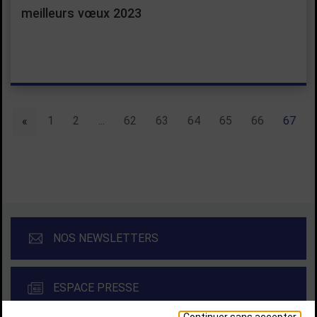
meilleurs vœux 2023
Liste de liens de pagination :
1
2
...
62
63
64
65
66
67
«
précédent
NOS NEWSLETTERS
ESPACE PRESSE