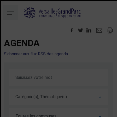
Aller
Aller
au
à
Menu
contenu
la
recherche
AGENDA
S'abonner aux flux RSS des agenda