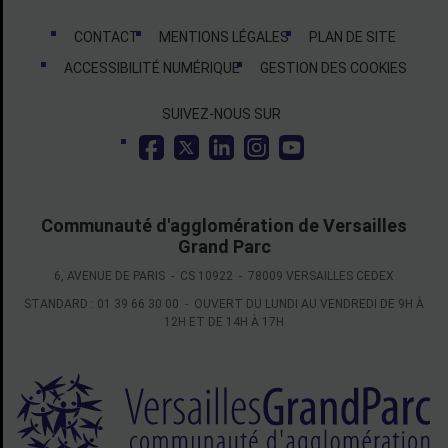
Liens bas de page
CONTACT
MENTIONS LÉGALES
PLAN DE SITE
ACCESSIBILITÉ NUMÉRIQUE
GESTION DES COOKIES
Suivez-nous
SUIVEZ-NOUS SUR
Communauté d'agglomération de Versailles
Grand Parc
6, AVENUE DE PARIS - CS 10922 - 78009 VERSAILLES CEDEX
STANDARD : 01 39 66 30 00 - OUVERT DU LUNDI AU VENDREDI DE 9H À
12H ET DE 14H À 17H