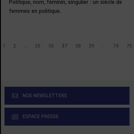
Politique, nom, féminin, singulier : un siècle de
femmes en politique.
Liste de liens de pagination :
1
2
...
35
36
37
38
39
...
74
75
écédent
NOS NEWSLETTERS
ESPACE PRESSE