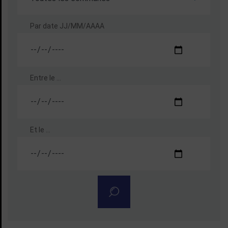
Par date
JJ/MM/AAAA
Entre le ...
Et le ...
Rechercher un agenda