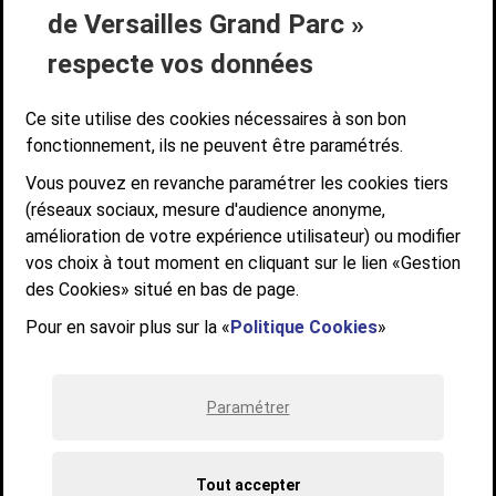
de Versailles Grand Parc »
ACCESSIBILITÉ NUMÉRIQUE
GESTION DES COOKIES
Suivez-nous
respecte vos données
SUIVEZ-NOUS SUR
Ce site utilise des cookies nécessaires à son bon
fonctionnement, ils ne peuvent être paramétrés.
Vous pouvez en revanche paramétrer les cookies tiers
Communauté d'agglomération de Versailles
(réseaux sociaux, mesure d'audience anonyme,
Grand Parc
amélioration de votre expérience utilisateur) ou modifier
6, AVENUE DE PARIS - CS 10922 - 78009 VERSAILLES CEDEX
vos choix à tout moment en cliquant sur le lien «Gestion
des Cookies» situé en bas de page.
STANDARD : 01 39 66 30 00 - OUVERT DU LUNDI AU VENDREDI DE 9H À
12H ET DE 14H À 17H
Pour en savoir plus sur la «
Politique Cookies
»
Paramétrer
Tout accepter