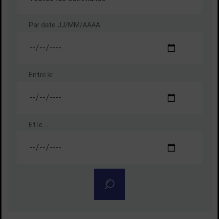
Par date
JJ/MM/AAAA
Entre le ...
Et le ...
Rechercher un agenda