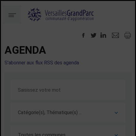
Aller
Aller
au
à
Menu
contenu
la
recherche
AGENDA
S'abonner aux flux RSS des agenda