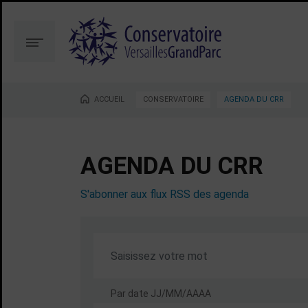
Aller
Aller
au
à
contenu
la
Menu
recherche
ACCUEIL
CONSERVATOIRE
AGENDA DU CRR
Vous êtes ici :
AGENDA DU CRR
S'abonner aux flux RSS des agenda
Par date
JJ/MM/AAAA