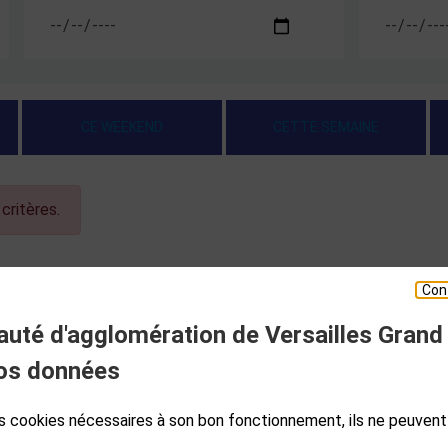
CE WEEKEND
CETTE SEMAINE
critères.
Con
té d'agglomération de Versailles Grand
ESPACE PRESSE
os données
des cookies nécessaires à son bon fonctionnement, ils ne peuvent
S
GALES
PLAN DE SITE
ACCESSIBILITÉ NUMÉRIQUE