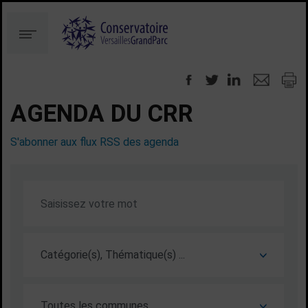
Aller
Aller
au
à
Menu
contenu
la
recherche
AGENDA DU CRR
S'abonner aux flux RSS des agenda