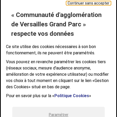
Continuer sans accepter
« Communauté d'agglomération
Liens bas de page
CONTACT
MENTIONS LÉGALES
PLAN DE SITE
de Versailles Grand Parc »
ACCESSIBILITÉ NUMÉRIQUE
GESTION DES COOKIES
Suivez-nous
respecte vos données
SUIVEZ-NOUS SUR
Ce site utilise des cookies nécessaires à son bon
fonctionnement, ils ne peuvent être paramétrés.
Vous pouvez en revanche paramétrer les cookies tiers
Communauté d'agglomération de Versailles
(réseaux sociaux, mesure d'audience anonyme,
Grand Parc
amélioration de votre expérience utilisateur) ou modifier
6, AVENUE DE PARIS - CS 10922 - 78009 VERSAILLES CEDEX
vos choix à tout moment en cliquant sur le lien «Gestion
des Cookies» situé en bas de page.
STANDARD : 01 39 66 30 00 - OUVERT DU LUNDI AU VENDREDI DE 9H À
12H ET DE 14H À 17H
Pour en savoir plus sur la «
Politique Cookies
»
Paramétrer