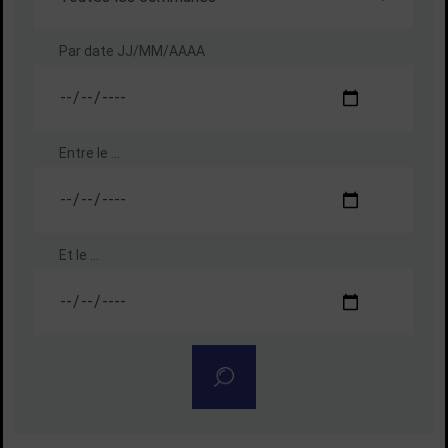
Par date
JJ/MM/AAAA
Entre le ...
Et le ...
Rechercher un agenda