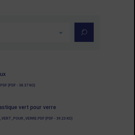
Rechercher dans la g
aux
 (PDF - 38.37 KO)
tique vert pour verre
RT_POUR_VERRE.PDF (PDF - 39.23 KO)