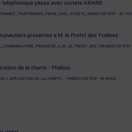
e telephonique passe avec societe AXIANS
NANCE_TELEPHONIQUE_PASSE_AVEC_SOCIETE_AXIANS.PDF (PDF - 45.7 KO
unautaire presentee a M. le Prefet des Yvelines
_COMMUNAUTAIRE_PRESENTEE_A_M._LE_PREFET_DES_YVELINES.PDF (PDF - 
ication de la charte - Phebus
_L_APPLICATION_DE_LA_CHARTE_-_PHEBUS.PDF (PDF - 69.58 KO)
)