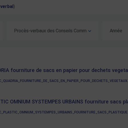
verbal
)
Type d'acte
Année
IA fourniture de sacs en papier pour dechets veget
QUADRIA_FOURNITURE_DE_SACS_EN_PAPIER_POUR_DECHETS_VEGETAUX.PDF
TIC OMNIUM SYSTEMPES URBAINS fourniture sacs plas
_PLASTIC_OMNIUM_SYSTEMPES_URBAINS_FOURNITURE_SACS_PLASTIQUE_VE