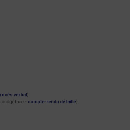
rocès verbal
)
n budgétaire -
compte-rendu détaillé
)