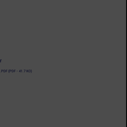
r
 (PDF - 41.7 KO)