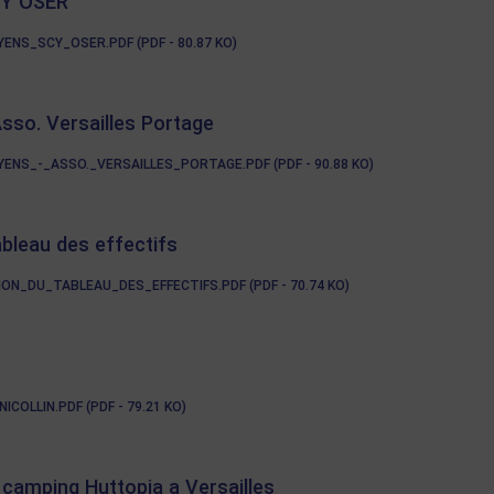
CY OSER
NS_SCY_OSER.PDF (PDF - 80.87 KO)
sso. Versailles Portage
NS_-_ASSO._VERSAILLES_PORTAGE.PDF (PDF - 90.88 KO)
ableau des effectifs
N_DU_TABLEAU_DES_EFFECTIFS.PDF (PDF - 70.74 KO)
OLLIN.PDF (PDF - 79.21 KO)
camping Huttopia a Versailles