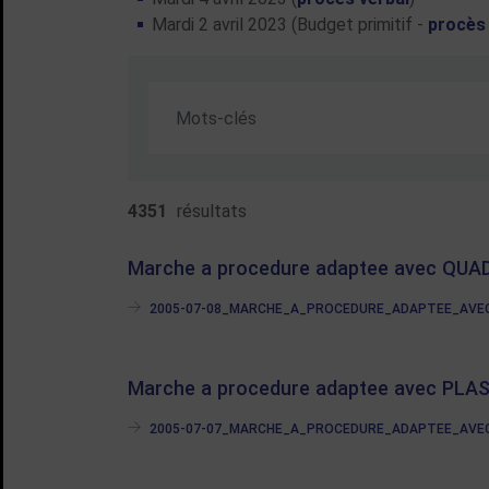
Mardi 2 avril 2023 (Budget primitif -
procès 
(Mot(s) clés de minimum 3 caractères)
Recherche par mots-clés
4351
résultats
Marche a procedure adaptee avec QUADR
2005-07-08_MARCHE_A_PROCEDURE_ADAPTEE_AVEC_
Marche a procedure adaptee avec PLAS
2005-07-07_MARCHE_A_PROCEDURE_ADAPTEE_AVEC