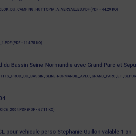
OK_DU_CAMPING_HUTTOPIA_A_VERSAILLES.PDF (PDF - 44.29 KO)
.PDF (PDF - 114.75 KO)
od du Bassin Seine-Normandie avec Grand Parc et Sepu
ITS_PROD_DU_BASSIN_SEINE-NORMANDIE_AVEC_GRAND_PARC_ET_SEPUR.PDF
004
E_2004.PDF (PDF - 67.11 KO)
 pour vehicule perso Stephanie Guillon valable 1 an