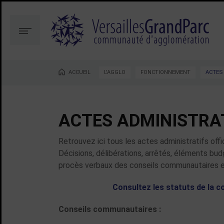
Aller
Aller
au
à
contenu
la
Menu
recherche
ACCUEIL
L'AGGLO
FONCTIONNEMENT
ACTES
Vous êtes ici :
ACTES ADMINISTRA
Retrouvez ici tous les actes administratifs of
Décisions, délibérations, arrêtés, éléments b
procès verbaux des conseils communautaires et
Consultez les statuts de la 
Conseils communautaires :