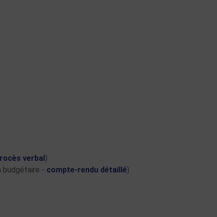
rocès verbal
)
n budgétaire -
compte-rendu détaillé
)