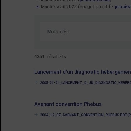
Mardi 2 avril 2023 (Budget primitif -
procès 
(Mot(s) clés de minimum 3 caractères)
Recherche par mots-clés
4351
résultats
Lancement d'un diagnostic hebergement
2005-01-01_LANCEMENT_D_UN_DIAGNOSTIC_HEBERGE
Avenant convention Phebus
2004_12_07_AVENANT_CONVENTION_PHEBUS.PDF (PDF