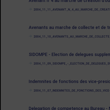
Avenant n°4 au marche de creation d'o
2004_11_11_AVENANT_N_4_AU_MARCHE_DE_CREATION
Avenants au marche de collecte et de 
2004_11_10_AVENANTS_AU_MARCHE_DE_COLLECTE_E
SIDOMPE - Election de delegues supple
2004_11_09_SIDOMPE_-_ELECTION_DE_DELEGUES_SUP
Indemnites de fonctions des vice-presi
2004_11_07_INDEMNITES_DE_FONCTIONS_DES_VICE-PR
Delegation de competence au Bureau - 