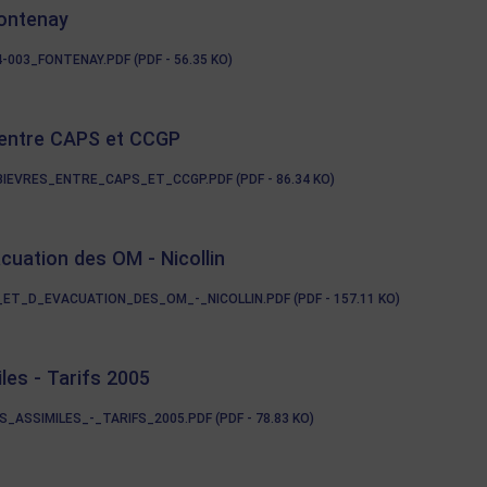
Fontenay
03_FONTENAY.PDF (PDF - 56.35 KO)
 entre CAPS et CCGP
VRES_ENTRE_CAPS_ET_CCGP.PDF (PDF - 86.34 KO)
cuation des OM - Nicollin
_D_EVACUATION_DES_OM_-_NICOLLIN.PDF (PDF - 157.11 KO)
les - Tarifs 2005
SSIMILES_-_TARIFS_2005.PDF (PDF - 78.83 KO)