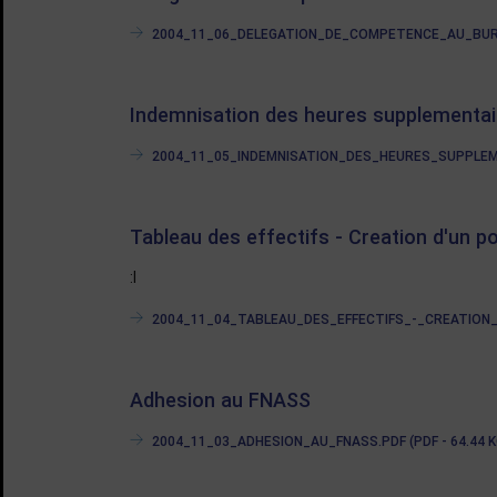
2004_11_06_DELEGATION_DE_COMPETENCE_AU_BUREA
Indemnisation des heures supplementair
2004_11_05_INDEMNISATION_DES_HEURES_SUPPLEME
Tableau des effectifs - Creation d'un p
:l
2004_11_04_TABLEAU_DES_EFFECTIFS_-_CREATION_D
Adhesion au FNASS
2004_11_03_ADHESION_AU_FNASS.PDF (PDF - 64.44 K