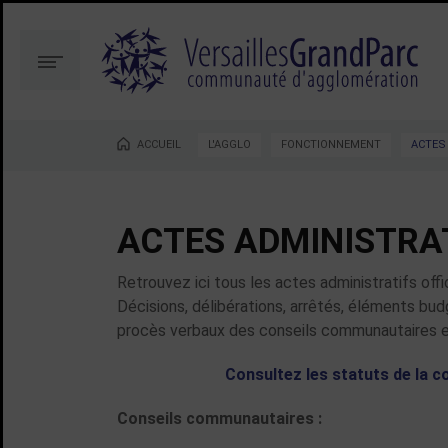
Aller
Aller
au
à
contenu
la
Menu
recherche
ACCUEIL
L'AGGLO
FONCTIONNEMENT
ACTES
Vous êtes ici :
ACTES ADMINISTRA
Retrouvez ici tous les actes administratifs of
Décisions, délibérations, arrêtés, éléments b
procès verbaux des conseils communautaires et
Consultez les statuts de la 
Conseils communautaires :