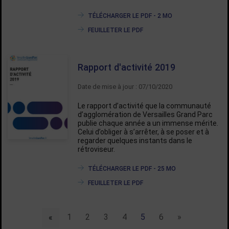
TÉLÉCHARGER LE PDF - 2 MO
FEUILLETER LE PDF
Rapport d'activité 2019
Date de mise à jour : 07/10/2020
Le rapport d’activité que la communauté
d’agglomération de Versailles Grand Parc
publie chaque année a un immense mérite.
Celui d’obliger à s’arrêter, à se poser et à
regarder quelques instants dans le
rétroviseur.
TÉLÉCHARGER LE PDF - 25 MO
FEUILLETER LE PDF
Liste de liens de pagination :
1
2
3
4
5
6
suivant
»
«
précédent