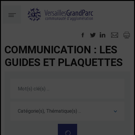
Aller
Aller
au
à
Menu
contenu
la
recherche
COMMUNICATION : LES
GUIDES ET PLAQUETTES