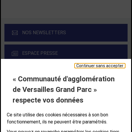
NOS NEWSLETTERS
ESPACE PRESSE
Continuer sans accepter
« Communauté d'agglomération
Liens bas de page
CONTACT
MENTIONS LÉGALES
PLAN DE SITE
de Versailles Grand Parc »
ACCESSIBILITÉ NUMÉRIQUE
GESTION DES COOKIES
Suivez-nous
respecte vos données
SUIVEZ-NOUS SUR
Ce site utilise des cookies nécessaires à son bon
fonctionnement, ils ne peuvent être paramétrés.
Vous pouvez en revanche paramétrer les cookies tiers