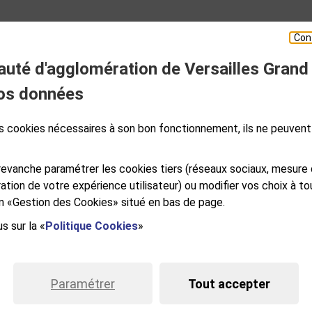
Con
té d'agglomération de Versailles Grand
ESPACE PRESSE
os données
des cookies nécessaires à son bon fonctionnement, ils ne peuvent
S
GALES
PLAN DE SITE
ACCESSIBILITÉ NUMÉRIQUE
GESTION DES COOKIES
evanche paramétrer les cookies tiers (réseaux sociaux, mesure
ation de votre expérience utilisateur) ou modifier vos choix à 
ien «Gestion des Cookies» situé en bas de page.
s sur la «
Politique Cookies
»
e Versailles Grand Parc
RSAILLES CEDEX
NDI AU VENDREDI DE 9H À 12H ET DE
Paramétrer
Tout accepter