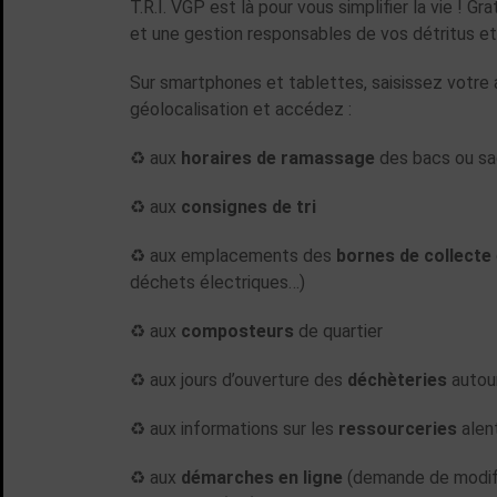
T.R.I. VGP est là pour vous simplifier la vie ! G
et une gestion responsables de vos détritus et
Sur smartphones et tablettes, saisissez votre 
géolocalisation et accédez :
♻️ aux
horaires de ramassage
des bacs ou s
♻️ aux
consignes de tri
♻️ aux emplacements des
bornes de collecte
déchets électriques…)
♻️ aux
composteurs
de quartier
♻️ aux jours d’ouverture des
déchèteries
autou
♻️ aux informations sur les
ressourceries
alen
♻️ aux
démarches en ligne
(demande de modif