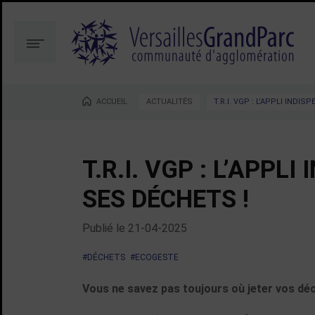
Aller
Aller
au
à
contenu
la
Menu
recherche
ACCUEIL
ACTUALITÉS
T.R.I. VGP : L’APPLI INDI
Vous êtes ici :
T.R.I. VGP : L’APPL
SES DÉCHETS !
Publié le
21-04-2025
#DÉCHETS
#ECOGESTE
Vous ne savez pas toujours où jeter vos déch