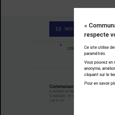
« Communau
NOS NEWSLETTERS
respecte v
Liens bas de page
Ce site utilise 
CONTACT
MENTIONS LÉ
paramétrés.
Vous pouvez en r
anonyme, amélior
cliquant sur le l
Pour en savoir plu
Communauté d'agglomération d
6, AVENUE DE PARIS - CS 10922 - 78009 VE
STANDARD : 01 39 66 30 00 - OUVERT DU LU
14H À 17H