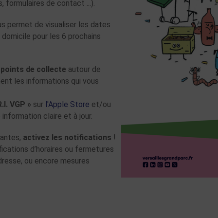
 formulaires de contact ...).
us permet de visualiser les dates
domicile pour les 6 prochains
s
points de collecte
autour de
ement les informations qui vous
.I. VGP »
sur
l'Apple Store
et/ou
information claire et à jour.
tantes,
activez les notifications
!
fications d’horaires ou fermetures
adresse, ou encore mesures
TOUTES LES ACTUALITÉS