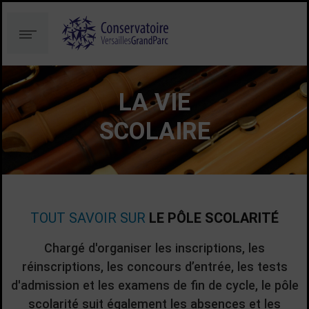
Aller
Aller
au
à
Menu
contenu
la
recherche
LA VIE
SCOLAIRE
TOUT SAVOIR SUR
LE PÔLE SCOLARITÉ
Chargé d'organiser les inscriptions, les
réinscriptions, les concours d’entrée, les tests
d'admission et les examens de fin de cycle, le pôle
scolarité suit également les absences et les