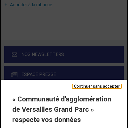
Accéder à la rubrique
NOS NEWSLETTERS
ESPACE PRESSE
Continuer sans accepter
« Communauté d'agglomération
Liens bas de page
CONTACT
MENTIONS LÉGALES
PLAN DE SITE
de Versailles Grand Parc »
ACCESSIBILITÉ NUMÉRIQUE
GESTION DES COOKIES
Suivez-nous
respecte vos données
SUIVEZ-NOUS SUR