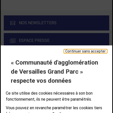
NOS NEWSLETTERS
ESPACE PRESSE
Continuer sans accepter
« Communauté d'agglomération
Liens bas de page
CONTACT
MENTIONS LÉGALES
PLAN DE SITE
de Versailles Grand Parc »
ACCESSIBILITÉ NUMÉRIQUE
GESTION DES COOKIES
Suivez-nous
respecte vos données
SUIVEZ-NOUS SUR
Ce site utilise des cookies nécessaires à son bon
fonctionnement, ils ne peuvent être paramétrés.
Vous pouvez en revanche paramétrer les cookies tiers
Communauté d'agglomération de Versailles