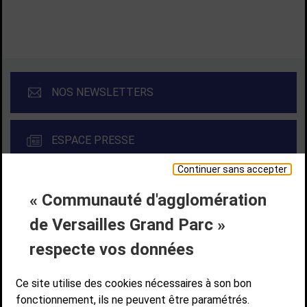
NOS NEWSLETTERS
ESPACE PRESSE
Continuer sans accepter
« Communauté d'agglomération
Liens bas de page
CONTACT
MENTIONS LÉGALES
PLAN DE SITE
de Versailles Grand Parc »
ACCESSIBILITÉ NUMÉRIQUE
GESTION DES COOKIES
Suivez-nous
respecte vos données
SUIVEZ-NOUS SUR
Ce site utilise des cookies nécessaires à son bon
fonctionnement, ils ne peuvent être paramétrés.