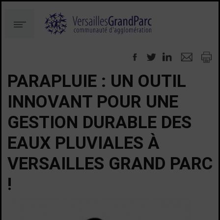
Aller
Aller
au
à
Menu
contenu
la
recherche
PARAPLUIE : UN OUTIL
INNOVANT POUR UNE
GESTION DURABLE DES
EAUX PLUVIALES À
VERSAILLES GRAND PARC
!