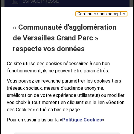
ESPACE PRESSE
Continuer sans accepter
« Communauté d'agglomération
Liens bas de page
CONTACT
MENTIONS LÉGALES
PLAN DE SITE
de Versailles Grand Parc »
ACCESSIBILITÉ NUMÉRIQUE
GESTION DES COOKIES
Suivez-nous
respecte vos données
SUIVEZ-NOUS SUR
Ce site utilise des cookies nécessaires à son bon
fonctionnement, ils ne peuvent être paramétrés.
Vous pouvez en revanche paramétrer les cookies tiers
Communauté d'agglomération de Versailles
(réseaux sociaux, mesure d'audience anonyme,
Grand Parc
amélioration de votre expérience utilisateur) ou modifier
6, AVENUE DE PARIS - CS 10922 - 78009 VERSAILLES CEDEX
vos choix à tout moment en cliquant sur le lien «Gestion
des Cookies» situé en bas de page.
STANDARD : 01 39 66 30 00 - OUVERT DU LUNDI AU VENDREDI DE 9H À
12H ET DE 14H À 17H
Pour en savoir plus sur la «
Politique Cookies
»