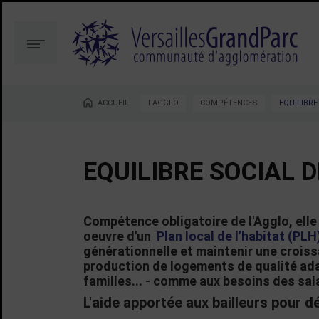
Aller
Aller
au
à
contenu
la
Menu
recherche
ACCUEIL
L'AGGLO
COMPÉTENCES
EQUILIBRE
Vous êtes ici :
EQUILIBRE SOCIAL D
Compétence obligatoire de l'Agglo, elle 
oeuvre d'un
Plan local de l’habitat (PLH
générationnelle et maintenir une crois
production de logements de qualité ada
familles... - comme aux besoins des sal
L'aide apportée aux bailleurs pour d