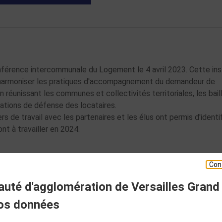
onférence intercommunale du Logement le 4 avril 2023. Cette in
, d'harmoniser les pratiques d'accompagnement du demandeur de
n réunissant les communes et collectivités territoriales, les bail
ciations de défense des locataires.
rs de travail avec les partenaires et les élus ont permis d'identif
ont à travailler en 2024.
Con
té d'agglomération de Versailles Grand
ESPACE PRESSE
os données