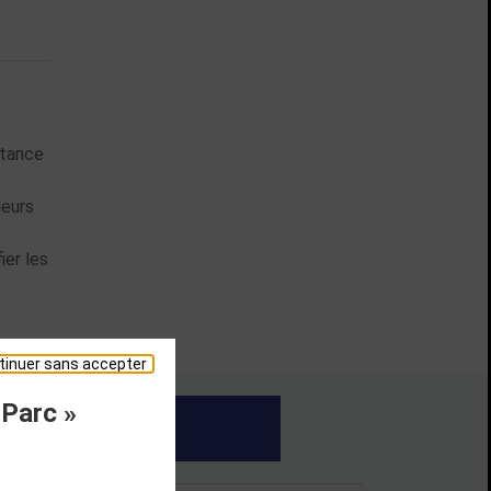
stance
leurs
ier les
tinuer sans accepter
 Parc »