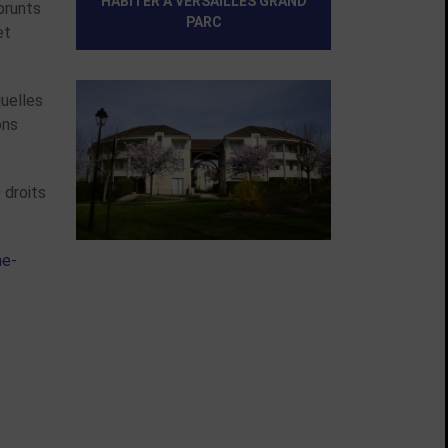
HABITER À VERSAILLES
GRAND
prunts
PARC
et
Chemin des Princes Bailly
uelles
ons
 droits
ne-