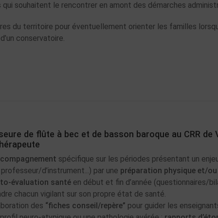
rs qui souhaitent le rencontrer en amont des démarches administ
res du territoire pour éventuellement orienter les familles lorsq
d’un conservatoire.
eure de flûte à bec et de basson baroque au CRR de V
thérapeute
compagnement
spécifique sur les périodes présentant un enj
 professeur/d’instrument...) par une
préparation physique et/ou
to-évaluation santé
en début et fin d’année (questionnaires/bi
ndre chacun vigilant sur son propre état de santé.
aboration des
“fiches conseil/repère”
pour guider les enseignan
 profil neuro-atypique ou une pathologie avérée ;
rapports d’ét