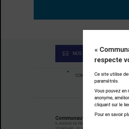
« Communau
NOS NEWSLETTERS
respecte v
Liens bas de page
Ce site utilise 
CONTACT
MENTIONS LÉ
paramétrés.
Vous pouvez en r
anonyme, amélior
cliquant sur le l
Pour en savoir plu
Communauté d'agglomération d
6, AVENUE DE PARIS - CS 10922 - 78009 VE
STANDARD : 01 39 66 30 00 - OUVERT DU LU