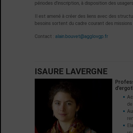
périodes d’inscription, à disposition des usage
Il est amené à créer des liens avec des structu
besoins sortent du cadre courant des missions 
Contact :
alain.bouvet@agglovgp.fr
ISAURE LAVERGNE
Profess
d'ergo
Ac
de
Au
re
El
un