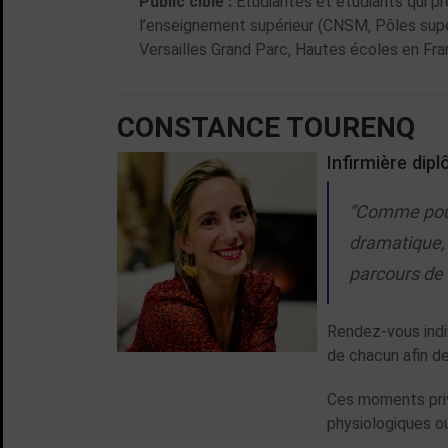
Public ciblé :
Etudiantes et étudiants qui p
l’enseignement supérieur (CNSM, Pôles sup
Versailles Grand Parc, Hautes écoles en Fr
CONSTANCE TOURENQ
Infirmière dip
“Comme pour 
dramatique,
parcours de
Rendez-vous indiv
de chacun afin d
Ces moments priv
physiologiques o