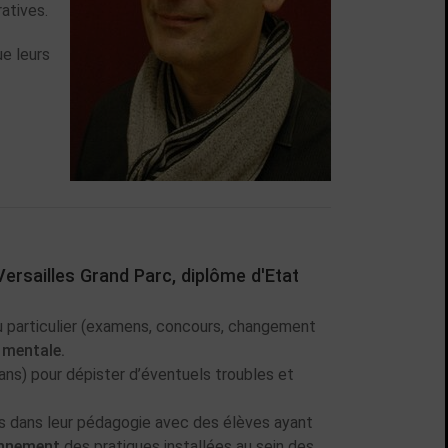
ratives.
ue leurs
ersailles Grand Parc, diplôme d'Etat
eu particulier (examens, concours, changement
 mentale.
lans) pour dépister d’éventuels troubles et
ts dans leur pédagogie avec des élèves ayant
onnement
des pratiques installées au sein des