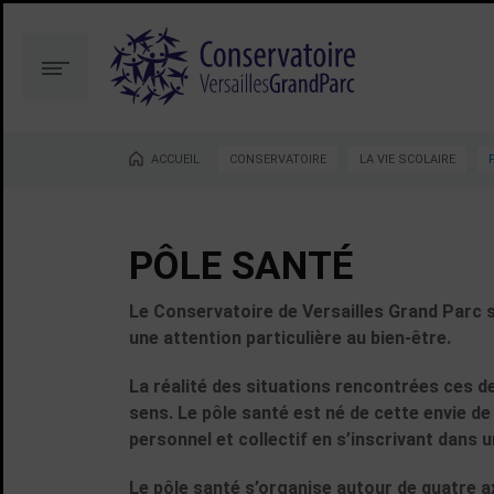
Aller
Aller
au
à
contenu
la
Menu
recherche
ACCUEIL
CONSERVATOIRE
LA VIE SCOLAIRE
Vous êtes ici :
PÔLE SANTÉ
Le Conservatoire de Versailles Grand Parc 
une attention particulière au bien-être.
La réalité des situations rencontrées ces d
sens. Le pôle santé est né de cette envie d
personnel et collectif en s’inscrivant dans u
Le pôle santé s’organise autour de quatre a