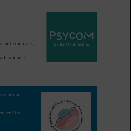
la santé mentale ;
matisations et
e anonyme,
-jeunes.htm