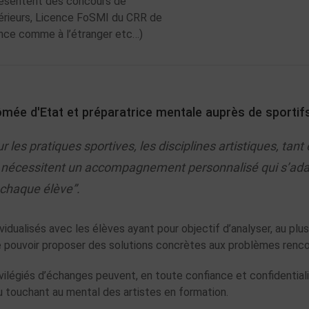
résentent des concours de
érieurs, Licence FoSMI du CRR de
ance comme à l’étranger etc…)
lômée d'Etat et préparatrice mentale auprès de sporti
les pratiques sportives, les disciplines artistiques, tan
 nécessitent un accompagnement personnalisé qui s’adapt
 chaque élève”.
idualisés avec les élèves ayant pour objectif d’analyser, au pl
e pouvoir proposer des solutions concrètes aux problèmes renc
ilégiés d’échanges peuvent, en toute confiance et confidential
u touchant au mental des artistes en formation.