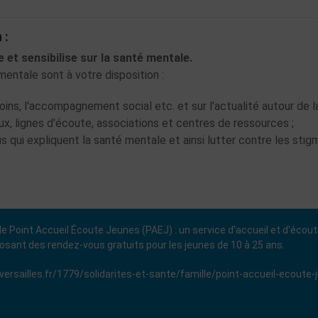
 :
e et sensibilise sur la santé mentale.
entale sont à votre disposition :
soins, l'accompagnement social etc. et sur l'actualité autour de 
ux, lignes d'écoute, associations et centres de ressources ;
 qui expliquent la santé mentale et ainsi lutter contre les stig
le Point Accueil Écoute Jeunes (PAEJ) :
un service d'accueil et d'
écout
osant des
rendez-vous gratuits
pour les jeunes
de 10 à 25 ans.
versailles.fr/1779/solidarites-et-sante/famille/point-accueil-ecoute