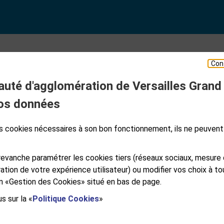
Con
té d'agglomération de Versailles Grand
ESPACE PRESSE
os données
des cookies nécessaires à son bon fonctionnement, ils ne peuvent
S
GALES
PLAN DE SITE
ACCESSIBILITÉ NUMÉRIQUE
GESTION DES COOKIES
evanche paramétrer les cookies tiers (réseaux sociaux, mesure
ation de votre expérience utilisateur) ou modifier vos choix à 
ien «Gestion des Cookies» situé en bas de page.
s sur la «
Politique Cookies
»
e Versailles Grand Parc
RSAILLES CEDEX
NDI AU VENDREDI DE 9H À 12H ET DE