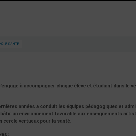
PÔLE SANTÉ
s’engage à accompagner chaque élève et étudiant dans le vé
ernières années a conduit les équipes pédagogiques et admi
e bâtir un environnement favorable aux enseignements artis
n cercle vertueux pour la santé.
xes :