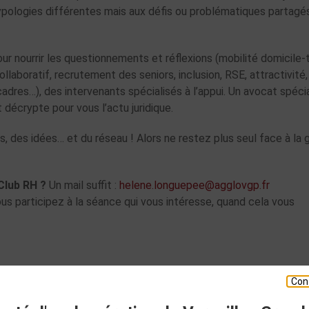
ologies différentes mais aux défis ou problématiques partagés
ur nourrir les questionnements et réflexions (mobilité domicile-tr
oratif, recrutement des seniors, inclusion, RSE, attractivité,
res…), des intervenants spécialisés à l’appui. Un avocat spécia
 décrypte pour vous l’actu juridique.
, des idées… et du réseau ! Alors ne restez plus seul face à la 
 Club RH ?
Un mail suffit :
helene.longuepee@agglovgp.fr
s participez à la séance qui vous intéresse, quand cela vous
Con