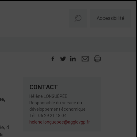
Accessibilité
U
CONTACT
Hélène LONGUÉPÉE
ue,
Responsable du service du
développement économique
Tél : 06 29 21 18 04
helene.longuepee@agglovgp.fr
ée, 4
du