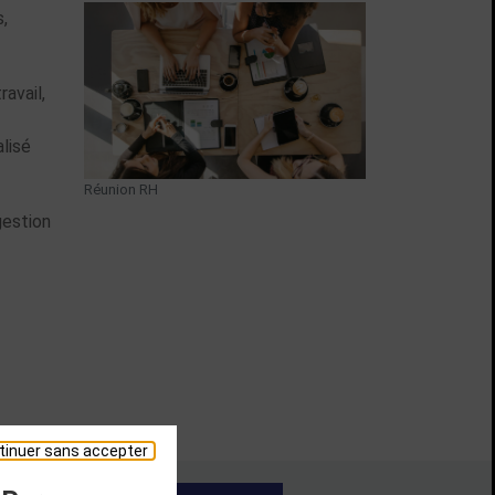
Group of women working together in coffee shop Ré
,
avail,
lisé
Réunion RH
gestion
tinuer sans accepter