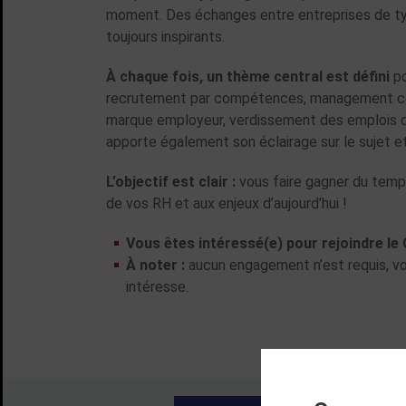
moment. Des échanges entre entreprises de typ
toujours inspirants.
À chaque fois, un thème central est défini
po
recrutement par compétences, management collab
marque employeur, verdissement des emplois cad
apporte également son éclairage sur le sujet et
L’objectif est clair :
vous faire gagner du temps
de vos RH et aux enjeux d’aujourd’hui !
Vous êtes intéressé(e) pour rejoindre le
À noter :
aucun engagement n’est requis, vou
intéresse.