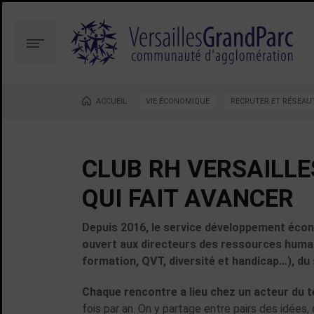
Aller
Aller
au
à
contenu
la
Menu
recherche
ACCUEIL
VIE ÉCONOMIQUE
RECRUTER ET RÉSEAU
Vous êtes ici :
CLUB RH VERSAILLE
QUI FAIT AVANCER
Depuis 2016, le service développement éco
ouvert aux directeurs des ressources humain
formation, QVT, diversité et handicap…), du
Chaque rencontre a lieu chez un acteur du t
fois par an. On y partage entre pairs des idées,