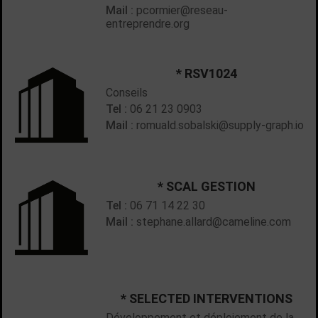
Mail :
pcormier@reseau-
entreprendre.org
* RSV1024
Conseils
Tel :
06 21 23 0903
Mail :
romuald.sobalski@supply-graph.io
* SCAL GESTION
Tel :
06 71 14 22 30
Mail :
stephane.allard@cameline.com
* SELECTED INTERVENTIONS
Développement et déploiement de la