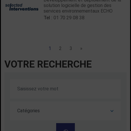
solution logicielle de gestion des
services environnementaux ECHO
Tel :
01 70 29 08 38
Liste de liens de pagination :
1
2
3
suivant
»
VOTRE RECHERCHE