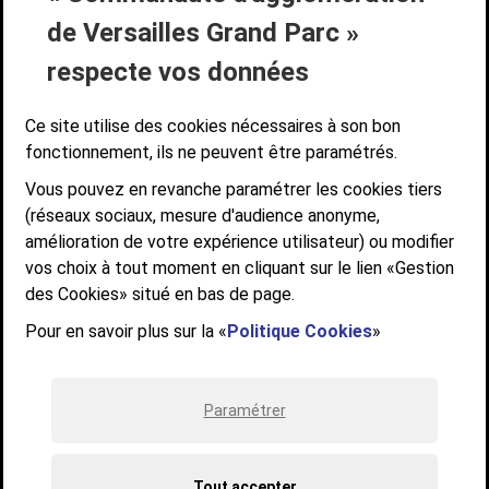
Liens bas de page
CONTACT
MENTIONS LÉGALES
PLAN DE SITE
de Versailles Grand Parc »
ACCESSIBILITÉ NUMÉRIQUE
GESTION DES COOKIES
Suivez-nous
respecte vos données
SUIVEZ-NOUS SUR
Ce site utilise des cookies nécessaires à son bon
fonctionnement, ils ne peuvent être paramétrés.
Vous pouvez en revanche paramétrer les cookies tiers
Communauté d'agglomération de Versailles
(réseaux sociaux, mesure d'audience anonyme,
Grand Parc
amélioration de votre expérience utilisateur) ou modifier
6, AVENUE DE PARIS - CS 10922 - 78009 VERSAILLES CEDEX
vos choix à tout moment en cliquant sur le lien «Gestion
des Cookies» situé en bas de page.
STANDARD : 01 39 66 30 00 - OUVERT DU LUNDI AU VENDREDI DE 9H À
12H ET DE 14H À 17H
Pour en savoir plus sur la «
Politique Cookies
»
Paramétrer
Tout accepter