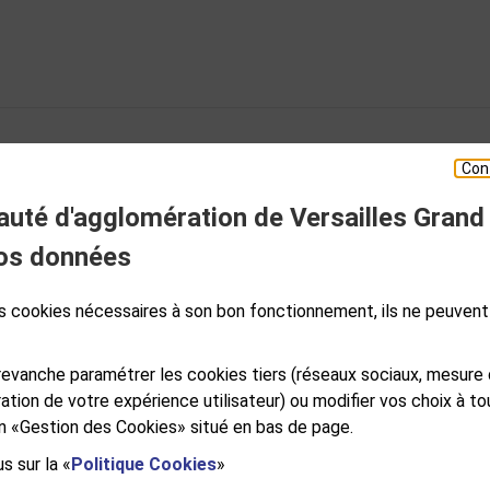
Con
té d'agglomération de Versailles Grand
ESPACE PRESSE
os données
des cookies nécessaires à son bon fonctionnement, ils ne peuvent
S
GALES
PLAN DE SITE
ACCESSIBILITÉ NUMÉRIQUE
GESTION DES COOKIES
evanche paramétrer les cookies tiers (réseaux sociaux, mesure
ation de votre expérience utilisateur) ou modifier vos choix à 
ien «Gestion des Cookies» situé en bas de page.
s sur la «
Politique Cookies
»
e Versailles Grand Parc