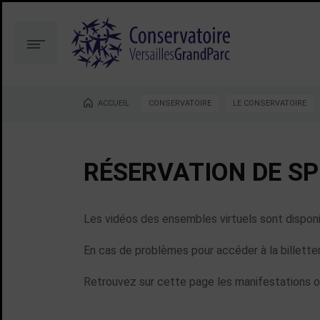
Aller
Aller
au
à
contenu
la
Menu
recherche
ACCUEIL
CONSERVATOIRE
LE CONSERVATOIRE
Vous êtes ici :
RÉSERVATION DE S
Les vidéos des ensembles virtuels sont disponi
En cas de problèmes pour accéder à la billetter
Retrouvez sur cette page les manifestations ou