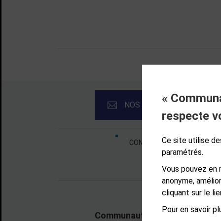
« Communau
NOS NEWSLETTERS
respecte v
Liens bas de page
Ce site utilise 
CONTACT
MENTIONS LÉ
paramétrés.
Vous pouvez en r
anonyme, amélior
cliquant sur le l
Pour en savoir plu
Communauté d'agglomération d