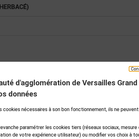
 HERBACÉ)
Con
té d'agglomération de Versailles Grand
ESPACE PRESSE
os données
des cookies nécessaires à son bon fonctionnement, ils ne peuvent
S
GALES
PLAN DE SITE
ACCESSIBILITÉ NUMÉRIQUE
GESTION DES COOKIES
evanche paramétrer les cookies tiers (réseaux sociaux, mesure
ation de votre expérience utilisateur) ou modifier vos choix à 