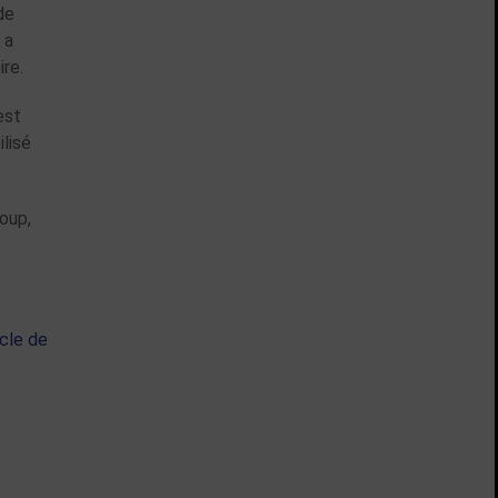
de
 a
ire.
est
ilisé
oup,
cle de