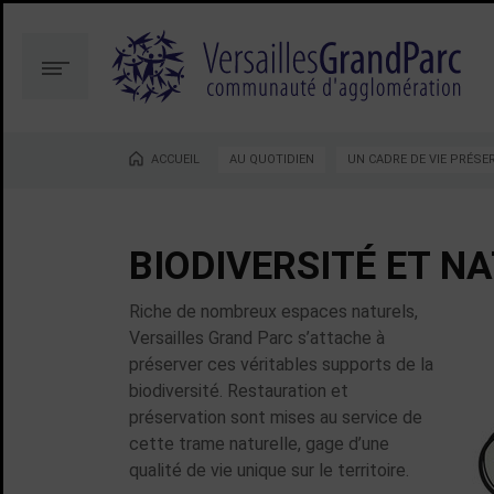
Aller
Aller
au
à
contenu
la
Menu
recherche
ACCUEIL
AU QUOTIDIEN
UN CADRE DE VIE PRÉSE
Vous êtes ici :
BIODIVERSITÉ ET NA
Riche de nombreux espaces naturels,
Biodi
Versailles Grand Parc s’attache à
préserver ces véritables supports de la
biodiversité. Restauration et
préservation sont mises au service de
cette trame naturelle, gage d’une
qualité de vie unique sur le territoire.