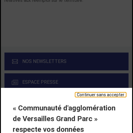
relatives aux réemploi sur le territoire.
TOUTES LES ACTUALITÉS
NOS NEWSLETTERS
ESPACE PRESSE
Continuer sans accepter
« Communauté d'agglomération
Liens bas de page
CONTACT
MENTIONS LÉGALES
PLAN DE SITE
de Versailles Grand Parc »
ACCESSIBILITÉ NUMÉRIQUE
GESTION DES COOKIES
Suivez-nous
respecte vos données