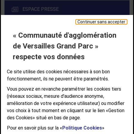
ESPACE PRESSE
Continuer sans accepter
« Communauté d'agglomération
Liens bas de page
CONTACT
MENTIONS LÉGALES
PLAN DE SITE
de Versailles Grand Parc »
ACCESSIBILITÉ NUMÉRIQUE
GESTION DES COOKIES
Suivez-nous
respecte vos données
SUIVEZ-NOUS SUR
Ce site utilise des cookies nécessaires à son bon
fonctionnement, ils ne peuvent être paramétrés.
Vous pouvez en revanche paramétrer les cookies tiers
Communauté d'agglomération de Versailles
(réseaux sociaux, mesure d'audience anonyme,
Grand Parc
amélioration de votre expérience utilisateur) ou modifier
6, AVENUE DE PARIS - CS 10922 - 78009 VERSAILLES CEDEX
vos choix à tout moment en cliquant sur le lien «Gestion
des Cookies» situé en bas de page.
STANDARD : 01 39 66 30 00 - OUVERT DU LUNDI AU VENDREDI DE 9H À
12H ET DE 14H À 17H
Pour en savoir plus sur la «
Politique Cookies
»