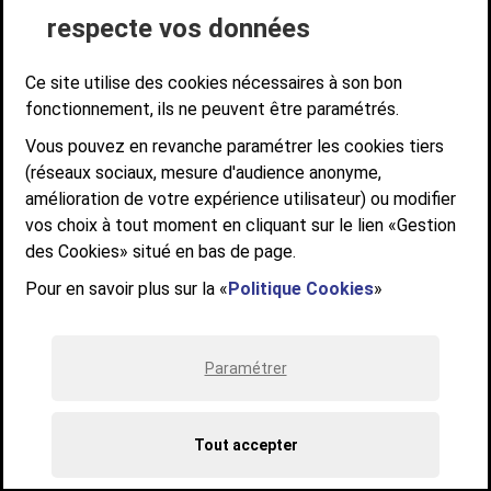
Suivez-nous
respecte vos données
SUIVEZ-NOUS SUR
Ce site utilise des cookies nécessaires à son bon
fonctionnement, ils ne peuvent être paramétrés.
Vous pouvez en revanche paramétrer les cookies tiers
Communauté d'agglomération de Versailles
(réseaux sociaux, mesure d'audience anonyme,
Grand Parc
amélioration de votre expérience utilisateur) ou modifier
6, AVENUE DE PARIS - CS 10922 - 78009 VERSAILLES CEDEX
vos choix à tout moment en cliquant sur le lien «Gestion
des Cookies» situé en bas de page.
STANDARD : 01 39 66 30 00 - OUVERT DU LUNDI AU VENDREDI DE 9H À
12H ET DE 14H À 17H
Pour en savoir plus sur la «
Politique Cookies
»
Paramétrer
Tout accepter