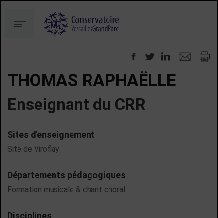
Aller
Aller
au
à
Menu
contenu
la
recherche
THOMAS RAPHAËLLE
Enseignant du CRR
Sites d'enseignement
Site de Viroflay
Départements pédagogiques
Formation musicale & chant choral
Disciplines