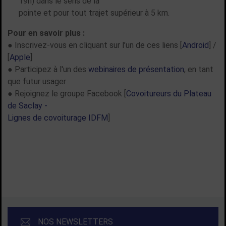
19h) dans le sens de la
pointe et pour tout trajet supérieur à 5 km.
Pour en savoir plus :
● Inscrivez-vous en cliquant sur l’un de ces liens [
Android
] /
[
Apple
]
● Participez à l'un des
webinaires de présentation
, en tant
que futur usager
● Rejoignez le groupe Facebook [
Covoitureurs du Plateau
de Saclay -
Lignes de covoiturage IDFM
]
TOUTES LES ACTUALITÉS
NOS NEWSLETTERS