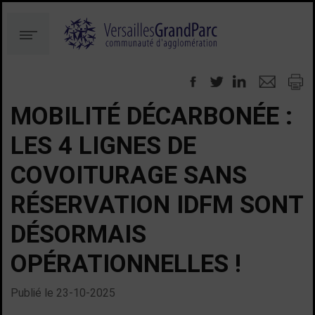
Aller
Aller
au
à
Menu
contenu
la
recherche
MOBILITÉ DÉCARBONÉE :
LES 4 LIGNES DE
COVOITURAGE SANS
RÉSERVATION IDFM SONT
DÉSORMAIS
OPÉRATIONNELLES !
Publié le
23-10-2025