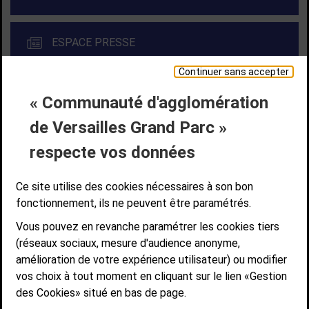
ESPACE PRESSE
Continuer sans accepter
« Communauté d'agglomération
Liens bas de page
CONTACT
MENTIONS LÉGALES
PLAN DE SITE
de Versailles Grand Parc »
ACCESSIBILITÉ NUMÉRIQUE
GESTION DES COOKIES
Suivez-nous
respecte vos données
SUIVEZ-NOUS SUR
Ce site utilise des cookies nécessaires à son bon
fonctionnement, ils ne peuvent être paramétrés.
Vous pouvez en revanche paramétrer les cookies tiers
Communauté d'agglomération de Versailles
(réseaux sociaux, mesure d'audience anonyme,
Grand Parc
amélioration de votre expérience utilisateur) ou modifier
6, AVENUE DE PARIS - CS 10922 - 78009 VERSAILLES CEDEX
vos choix à tout moment en cliquant sur le lien «Gestion
des Cookies» situé en bas de page.
STANDARD : 01 39 66 30 00 - OUVERT DU LUNDI AU VENDREDI DE 9H À
12H ET DE 14H À 17H