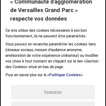
« Communauté d'agglomération
Liens bas de page
CONTACT
MENTIONS LÉGALES
PLAN DE SITE
de Versailles Grand Parc »
ACCESSIBILITÉ NUMÉRIQUE
GESTION DES COOKIES
Suivez-nous
respecte vos données
SUIVEZ-NOUS SUR
Ce site utilise des cookies nécessaires à son bon
fonctionnement, ils ne peuvent être paramétrés.
Vous pouvez en revanche paramétrer les cookies tiers
Communauté d'agglomération de Versailles
(réseaux sociaux, mesure d'audience anonyme,
Grand Parc
amélioration de votre expérience utilisateur) ou modifier
6, AVENUE DE PARIS - CS 10922 - 78009 VERSAILLES CEDEX
vos choix à tout moment en cliquant sur le lien «Gestion
des Cookies» situé en bas de page.
STANDARD : 01 39 66 30 00 - OUVERT DU LUNDI AU VENDREDI DE 9H À
12H ET DE 14H À 17H
Pour en savoir plus sur la «
Politique Cookies
»
Paramétrer