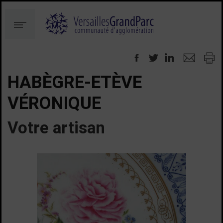
Aller
Aller
au
à
Menu
contenu
la
recherche
HABÈGRE-ETÈVE
VÉRONIQUE
Votre artisan