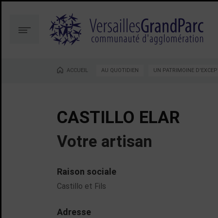
Aller
Aller
au
à
contenu
la
Menu
recherche
ACCUEIL
AU QUOTIDIEN
UN PATRIMOINE D'EXCEP
Vous êtes ici :
CASTILLO ELAR
Votre artisan
Raison sociale
Castillo et Fils
Adresse