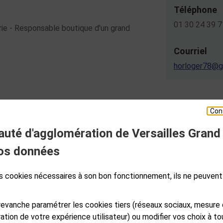
Téléphone
01 30 24 39 7
erie - Responsable boutique d'un grand
Courriel
horloger78@g
Con
té d'agglomération de Versailles Grand
ESPACE PRESSE
os données
des cookies nécessaires à son bon fonctionnement, ils ne peuvent
S
GALES
PLAN DE SITE
ACCESSIBILITÉ NUMÉRIQUE
GESTION DES COOKIES
evanche paramétrer les cookies tiers (réseaux sociaux, mesure
ation de votre expérience utilisateur) ou modifier vos choix à 