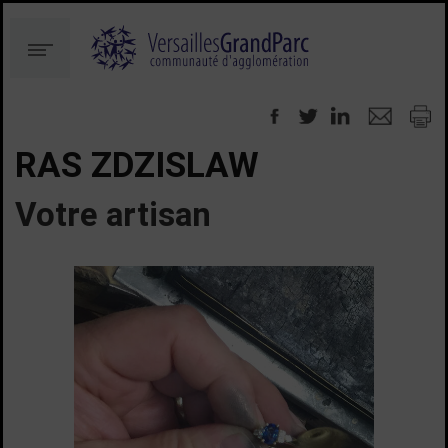
Aller
Aller
au
à
Menu
contenu
la
recherche
RAS ZDZISLAW
Votre artisan