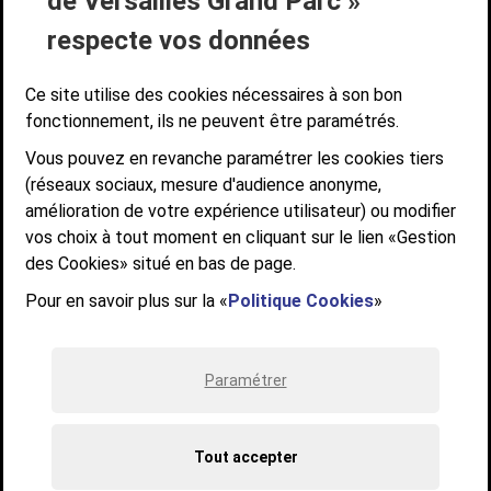
de Versailles Grand Parc »
ACCESSIBILITÉ NUMÉRIQUE
GESTION DES COOKIES
Suivez-nous
respecte vos données
SUIVEZ-NOUS SUR
Ce site utilise des cookies nécessaires à son bon
fonctionnement, ils ne peuvent être paramétrés.
Vous pouvez en revanche paramétrer les cookies tiers
Communauté d'agglomération de Versailles
(réseaux sociaux, mesure d'audience anonyme,
Grand Parc
amélioration de votre expérience utilisateur) ou modifier
6, AVENUE DE PARIS - CS 10922 - 78009 VERSAILLES CEDEX
vos choix à tout moment en cliquant sur le lien «Gestion
des Cookies» situé en bas de page.
STANDARD : 01 39 66 30 00 - OUVERT DU LUNDI AU VENDREDI DE 9H À
12H ET DE 14H À 17H
Pour en savoir plus sur la «
Politique Cookies
»
Paramétrer
Tout accepter