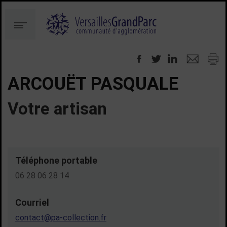
Aller
Aller
au
à
Menu
contenu
la
recherche
ARCOUËT PASQUALE
Votre artisan
Téléphone portable
06 28 06 28 14
Courriel
contact@pa-collection.fr