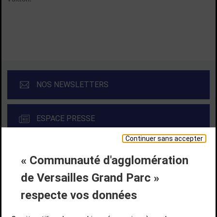
NOS NEWSLETTERS
ESPACE PRESSE
Continuer sans accepter
« Communauté d'agglomération
Liens bas de page
CONTACT
MENTIONS LÉGALES
PLAN DE SITE
de Versailles Grand Parc »
ACCESSIBILITÉ NUMÉRIQUE
GESTION DES COOKIES
Suivez-nous
respecte vos données
SUIVEZ-NOUS SUR