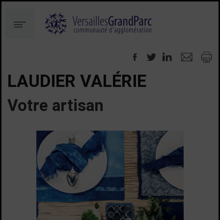
Aller
Aller
au
à
Menu
contenu
la
recherche
LAUDIER VALÉRIE
Votre artisan