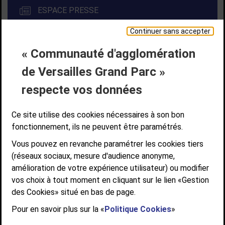
ESPACE PRESSE
Continuer sans accepter
« Communauté d'agglomération
Liens bas de page
CONTACT
MENTIONS LÉGALES
PLAN DE SITE
de Versailles Grand Parc »
ACCESSIBILITÉ NUMÉRIQUE
GESTION DES COOKIES
Suivez-nous
respecte vos données
SUIVEZ-NOUS SUR
Ce site utilise des cookies nécessaires à son bon
fonctionnement, ils ne peuvent être paramétrés.
Vous pouvez en revanche paramétrer les cookies tiers
Communauté d'agglomération de Versailles
(réseaux sociaux, mesure d'audience anonyme,
Grand Parc
amélioration de votre expérience utilisateur) ou modifier
6, AVENUE DE PARIS - CS 10922 - 78009 VERSAILLES CEDEX
vos choix à tout moment en cliquant sur le lien «Gestion
des Cookies» situé en bas de page.
STANDARD : 01 39 66 30 00 - OUVERT DU LUNDI AU VENDREDI DE 9H À
12H ET DE 14H À 17H
Pour en savoir plus sur la «
Politique Cookies
»