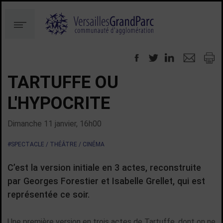
Aller
Aller
au
à
Menu
contenu
la
recherche
TARTUFFE OU
L'HYPOCRITE
Dimanche 11 janvier, 16h00
#SPECTACLE / THÉÂTRE / CINÉMA
C’est la version initiale en 3 actes, reconstruite
par Georges Forestier et Isabelle Grellet, qui est
représentée ce soir.
Une première version en trois actes de Tartuffe, dont on ne