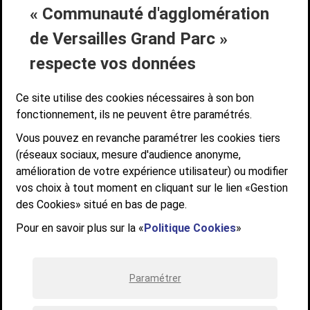
« Communauté d'agglomération
Liens bas de page
CONTACT
MENTIONS LÉGALES
PLAN DE SITE
de Versailles Grand Parc »
ACCESSIBILITÉ NUMÉRIQUE
GESTION DES COOKIES
Suivez-nous
respecte vos données
SUIVEZ-NOUS SUR
Ce site utilise des cookies nécessaires à son bon
fonctionnement, ils ne peuvent être paramétrés.
Vous pouvez en revanche paramétrer les cookies tiers
Communauté d'agglomération de Versailles
(réseaux sociaux, mesure d'audience anonyme,
Grand Parc
amélioration de votre expérience utilisateur) ou modifier
6, AVENUE DE PARIS - CS 10922 - 78009 VERSAILLES CEDEX
vos choix à tout moment en cliquant sur le lien «Gestion
des Cookies» situé en bas de page.
STANDARD : 01 39 66 30 00 - OUVERT DU LUNDI AU VENDREDI DE 9H À
12H ET DE 14H À 17H
Pour en savoir plus sur la «
Politique Cookies
»
Paramétrer