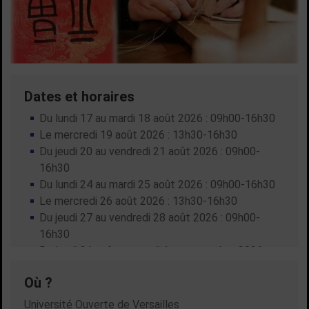
Dates et horaires
Dates en cours
Du
lundi 17
au
mardi 18 août 2026
: 09h00-16h30
Le
mercredi 19 août 2026
: 13h30-16h30
Du
jeudi 20
au
vendredi 21 août 2026
: 09h00-
16h30
Du
lundi 24
au
mardi 25 août 2026
: 09h00-16h30
Le
mercredi 26 août 2026
: 13h30-16h30
Du
jeudi 27
au
vendredi 28 août 2026
: 09h00-
16h30
Du
lundi 31 août
au
mardi 1er septembre 2026
:
09h00-16h30
Où ?
Le
mercredi 2 septembre 2026
: 13h30-16h30
Du
jeudi 3
au
vendredi 4 septembre 2026
: 09h00-
Université Ouverte de Versailles