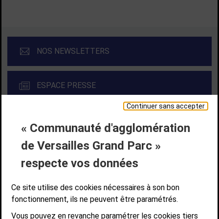
NOS NEWSLETTERS
ESPACE PRESSE
Continuer sans accepter
« Communauté d'agglomération
Liens bas de page
CONTACT
MENTIONS LÉGALES
PLAN DE SITE
de Versailles Grand Parc »
ACCESSIBILITÉ NUMÉRIQUE
GESTION DES COOKIES
Suivez-nous
respecte vos données
SUIVEZ-NOUS SUR
Ce site utilise des cookies nécessaires à son bon
fonctionnement, ils ne peuvent être paramétrés.
Vous pouvez en revanche paramétrer les cookies tiers