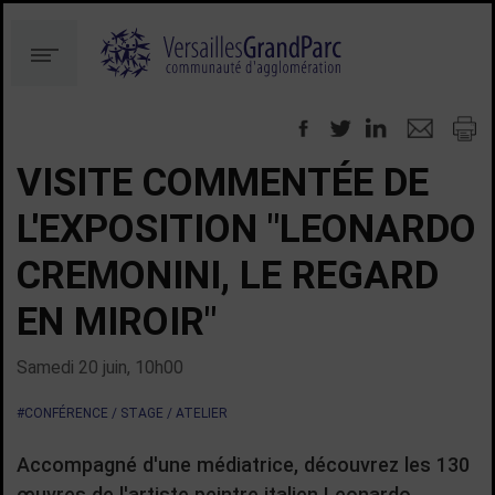
Aller
Aller
au
à
Menu
contenu
la
recherche
VISITE COMMENTÉE DE
L'EXPOSITION "LEONARDO
CREMONINI, LE REGARD
EN MIROIR"
Samedi 20 juin, 10h00
#CONFÉRENCE / STAGE / ATELIER
Accompagné d'une médiatrice, découvrez les 130
œuvres de l'artiste peintre italien Leonardo