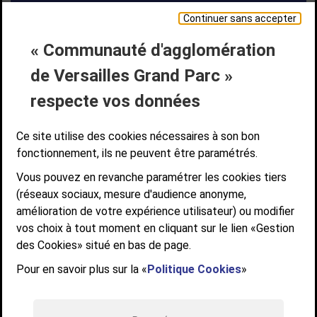
Continuer sans accepter
« Communauté d'agglomération
Liens bas de page
CONTACT
MENTIONS LÉGALES
PLAN DE SITE
de Versailles Grand Parc »
ACCESSIBILITÉ NUMÉRIQUE
GESTION DES COOKIES
Suivez-nous
respecte vos données
SUIVEZ-NOUS SUR
Ce site utilise des cookies nécessaires à son bon
fonctionnement, ils ne peuvent être paramétrés.
Vous pouvez en revanche paramétrer les cookies tiers
Communauté d'agglomération de Versailles
(réseaux sociaux, mesure d'audience anonyme,
Grand Parc
amélioration de votre expérience utilisateur) ou modifier
6, AVENUE DE PARIS - CS 10922 - 78009 VERSAILLES CEDEX
vos choix à tout moment en cliquant sur le lien «Gestion
des Cookies» situé en bas de page.
STANDARD : 01 39 66 30 00 - OUVERT DU LUNDI AU VENDREDI DE 9H À
12H ET DE 14H À 17H
Pour en savoir plus sur la «
Politique Cookies
»