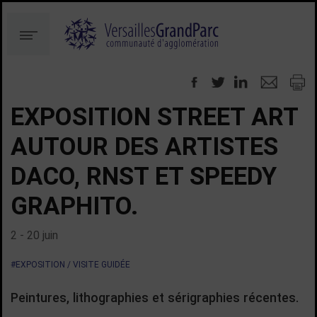
Aller
Aller
au
à
Menu
contenu
la
recherche
EXPOSITION STREET ART
AUTOUR DES ARTISTES
DACO, RNST ET SPEEDY
GRAPHITO.
2 - 20 juin
#EXPOSITION / VISITE GUIDÉE
Peintures, lithographies et sérigraphies récentes.