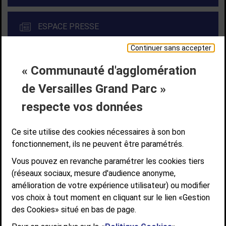
ESPACE PRESSE
Continuer sans accepter
« Communauté d'agglomération
Liens bas de page
CONTACT
MENTIONS LÉGALES
PLAN DE SITE
de Versailles Grand Parc »
ACCESSIBILITÉ NUMÉRIQUE
GESTION DES COOKIES
Suivez-nous
respecte vos données
SUIVEZ-NOUS SUR
Ce site utilise des cookies nécessaires à son bon
fonctionnement, ils ne peuvent être paramétrés.
Vous pouvez en revanche paramétrer les cookies tiers
Communauté d'agglomération de Versailles
(réseaux sociaux, mesure d'audience anonyme,
Grand Parc
amélioration de votre expérience utilisateur) ou modifier
6, AVENUE DE PARIS - CS 10922 - 78009 VERSAILLES CEDEX
vos choix à tout moment en cliquant sur le lien «Gestion
des Cookies» situé en bas de page.
STANDARD : 01 39 66 30 00 - OUVERT DU LUNDI AU VENDREDI DE 9H À
12H ET DE 14H À 17H