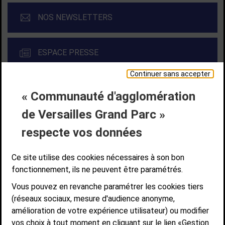
NOS NEWSLETTERS
ESPACE PRESSE
Continuer sans accepter
« Communauté d'agglomération
Liens bas de page
CONTACT
MENTIONS LÉGALES
PLAN DE SITE
de Versailles Grand Parc »
ACCESSIBILITÉ NUMÉRIQUE
GESTION DES COOKIES
Suivez-nous
respecte vos données
SUIVEZ-NOUS SUR
Ce site utilise des cookies nécessaires à son bon
fonctionnement, ils ne peuvent être paramétrés.
Vous pouvez en revanche paramétrer les cookies tiers
Communauté d'agglomération de Versailles
(réseaux sociaux, mesure d'audience anonyme,
Grand Parc
amélioration de votre expérience utilisateur) ou modifier
6, AVENUE DE PARIS - CS 10922 - 78009 VERSAILLES CEDEX
vos choix à tout moment en cliquant sur le lien «Gestion