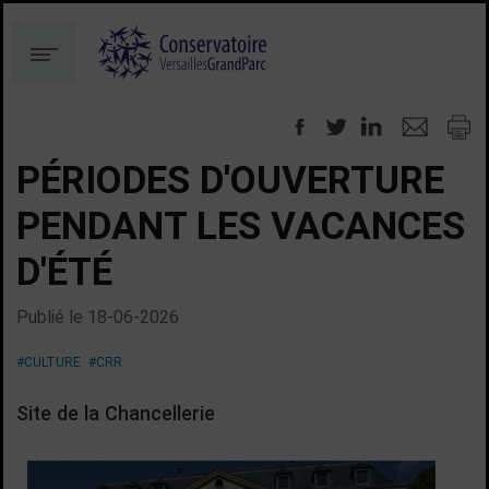
Aller
Aller
au
à
Menu
contenu
la
recherche
PÉRIODES D'OUVERTURE
PENDANT LES VACANCES
D'ÉTÉ
Publié le
18-06-2026
#CULTURE
#CRR
Site de la Chancellerie