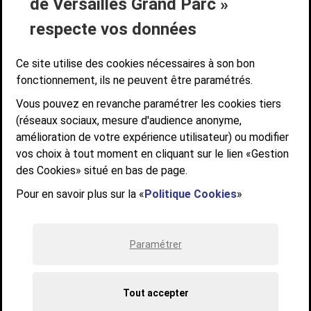
de Versailles Grand Parc »
ACCESSIBILITÉ NUMÉRIQUE
GESTION DES COOKIES
Suivez-nous
respecte vos données
SUIVEZ-NOUS SUR
Ce site utilise des cookies nécessaires à son bon
fonctionnement, ils ne peuvent être paramétrés.
Vous pouvez en revanche paramétrer les cookies tiers
Communauté d'agglomération de Versailles
(réseaux sociaux, mesure d'audience anonyme,
Grand Parc
amélioration de votre expérience utilisateur) ou modifier
6, AVENUE DE PARIS - CS 10922 - 78009 VERSAILLES CEDEX
vos choix à tout moment en cliquant sur le lien «Gestion
des Cookies» situé en bas de page.
STANDARD : 01 39 66 30 00 - OUVERT DU LUNDI AU VENDREDI DE 9H À
12H ET DE 14H À 17H
Pour en savoir plus sur la «
Politique Cookies
»
Paramétrer
Tout accepter