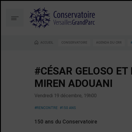
Aller
Aller
au
à
contenu
la
Menu
recherche
ACCUEIL
CONSERVATOIRE
AGENDA DU CRR
Vous êtes ici :
#CÉSAR GELOSO ET 
MIREN ADOUANI
Vendredi 19 décembre, 19h00
#RENCONTRE
#150 ANS
150 ans du Conservatoire