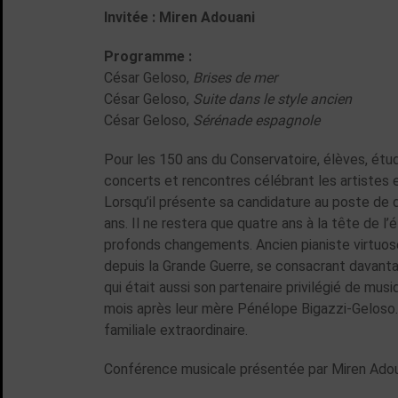
Invitée : Miren Adouani
Programme :
César Geloso,
Brises de mer
César Geloso,
Suite dans le style ancien
César Geloso,
Sérénade espagnole
Pour les 150 ans du Conservatoire, élèves, étud
concerts et rencontres célébrant les artistes 
Lorsqu’il présente sa candidature au poste de 
ans. Il ne restera que quatre ans à la tête de l
profonds changements. Ancien pianiste virtuose
depuis la Grande Guerre, se consacrant davantag
qui était aussi son partenaire privilégié de m
mois après leur mère Pénélope Bigazzi-Geloso. A
familiale extraordinaire.
Conférence musicale présentée par Miren Adoua