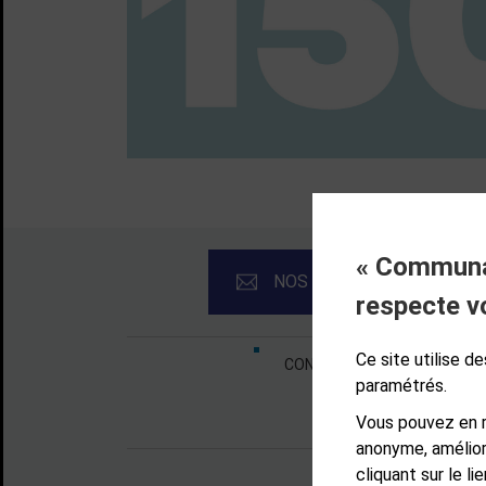
« Communau
NOS NEWSLETTERS
respecte v
Liens bas de page
Ce site utilise 
CONTACT
MENTIONS LÉ
paramétrés.
Vous pouvez en r
anonyme, amélior
cliquant sur le l