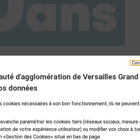
Con
té d'agglomération de Versailles Grand
ESPACE PRESSE
os données
des cookies nécessaires à son bon fonctionnement, ils ne peuvent
S
GALES
PLAN DE SITE
ACCESSIBILITÉ NUMÉRIQUE
GESTION DES COOKIES
evanche paramétrer les cookies tiers (réseaux sociaux, mesure
ation de votre expérience utilisateur) ou modifier vos choix à 
ien «Gestion des Cookies» situé en bas de page.