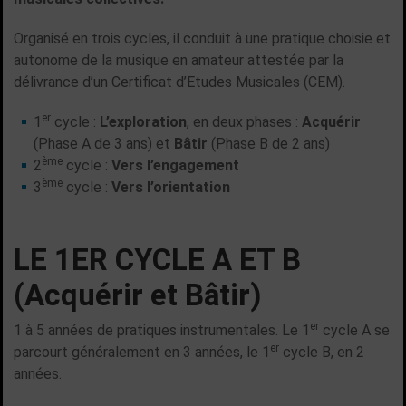
Organisé en trois cycles, il conduit à une pratique choisie et
autonome de la musique en amateur attestée par la
délivrance d’un Certificat d’Etudes Musicales (CEM).
er
1
cycle :
L’exploration
, en deux phases :
Acquérir
(Phase A de 3 ans) et
Bâtir
(Phase B de 2 ans)
ème
2
cycle :
Vers l’engagement
ème
3
cycle :
Vers
l’orientation
LE 1ER CYCLE A ET B
(Acquérir et Bâtir)
er
1 à 5 années de pratiques instrumentales. Le 1
cycle A se
er
parcourt généralement en 3 années, le 1
cycle B, en 2
années.