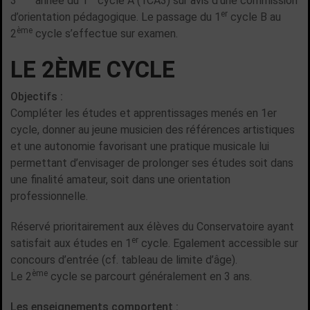
3
année du 1
cycle A (1CA3) sur avis d'une commission
er
d’orientation pédagogique. Le passage du 1
cycle B au
ème
2
cycle s’effectue sur examen.
LE 2ÈME CYCLE
Objectifs :
Compléter les études et apprentissages menés en 1er
cycle, donner au jeune musicien des références artistiques
et une autonomie favorisant une pratique musicale lui
permettant d’envisager de prolonger ses études soit dans
une finalité amateur, soit dans une orientation
professionnelle.
Réservé prioritairement aux élèves du Conservatoire ayant
er
satisfait aux études en 1
cycle. Egalement accessible sur
concours d’entrée (cf. tableau de limite d’âge).
ème
Le 2
cycle se parcourt généralement en 3 ans.
Les enseignements comportent :