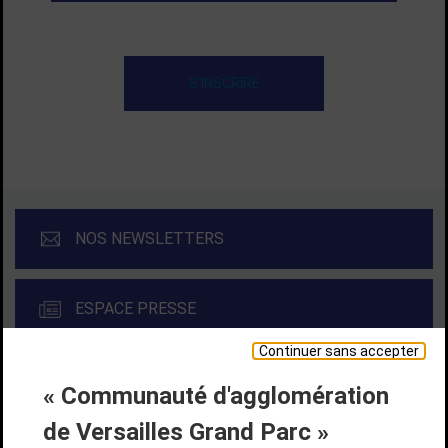
S'INSCRIRE
NOS NEWSLETTERS
ESPACE PRESSE
Continuer sans accepter
« Communauté d'agglomération
Liens bas de page
CONTACT
MENTIONS LÉGALES
PLAN DE SITE
de Versailles Grand Parc »
ACCESSIBILITÉ NUMÉRIQUE
GESTION DES COOKIES