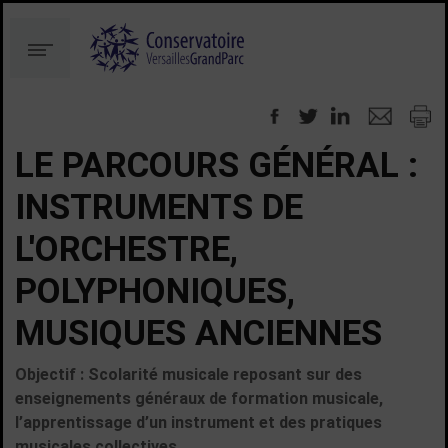
Aller
Aller
au
à
Menu
contenu
la
recherche
LE PARCOURS GÉNÉRAL :
INSTRUMENTS DE
L'ORCHESTRE,
POLYPHONIQUES,
MUSIQUES ANCIENNES
Objectif :
Scolarité musicale reposant sur des
enseignements généraux de formation musicale,
l’apprentissage d’un instrument et des pratiques
musicales collectives.