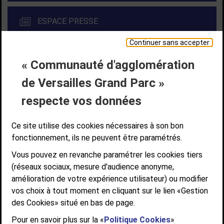
ESPACE PRESSE
Continuer sans accepter
« Communauté d'agglomération
Liens bas de page
CONTACT
MENTIONS LÉGALES
PLAN DE SITE
de Versailles Grand Parc »
ACCESSIBILITÉ NUMÉRIQUE
GESTION DES COOKIES
Suivez-nous
respecte vos données
SUIVEZ-NOUS SUR
Ce site utilise des cookies nécessaires à son bon
fonctionnement, ils ne peuvent être paramétrés.
Vous pouvez en revanche paramétrer les cookies tiers
Communauté d'agglomération de Versailles
(réseaux sociaux, mesure d'audience anonyme,
Grand Parc
amélioration de votre expérience utilisateur) ou modifier
6, AVENUE DE PARIS - CS 10922 - 78009 VERSAILLES CEDEX
vos choix à tout moment en cliquant sur le lien «Gestion
des Cookies» situé en bas de page.
STANDARD : 01 39 66 30 00 - OUVERT DU LUNDI AU VENDREDI DE 9H À
12H ET DE 14H À 17H
Pour en savoir plus sur la «
Politique Cookies
»