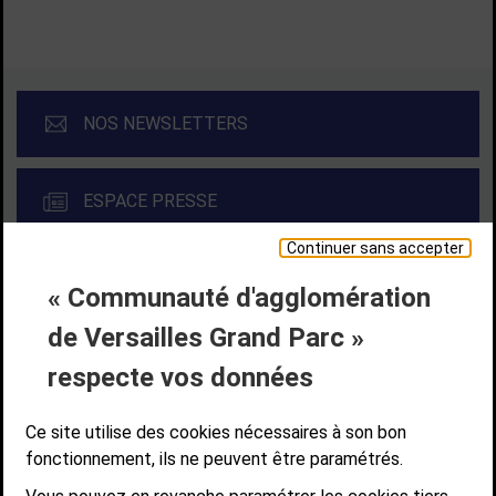
NOS NEWSLETTERS
ESPACE PRESSE
Continuer sans accepter
« Communauté d'agglomération
Liens bas de page
CONTACT
MENTIONS LÉGALES
PLAN DE SITE
de Versailles Grand Parc »
ACCESSIBILITÉ NUMÉRIQUE
GESTION DES COOKIES
Suivez-nous
respecte vos données
SUIVEZ-NOUS SUR
Ce site utilise des cookies nécessaires à son bon
fonctionnement, ils ne peuvent être paramétrés.