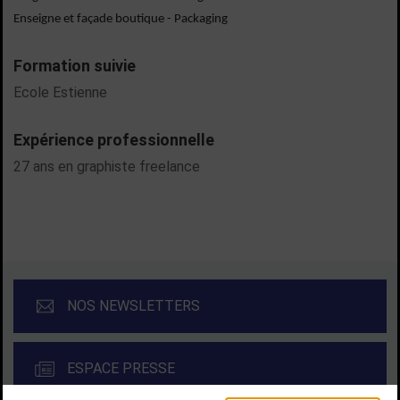
Enseigne et façade boutique - Packaging
Formation suivie
Ecole Estienne
Expérience professionnelle
27 ans en graphiste freelance
NOS NEWSLETTERS
ESPACE PRESSE