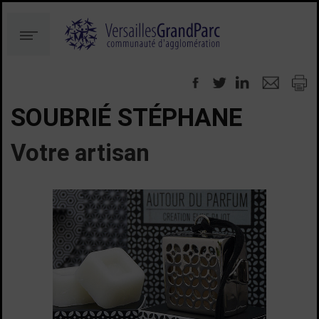
Aller
Aller
au
à
Menu
contenu
la
recherche
SOUBRIÉ STÉPHANE
Votre artisan