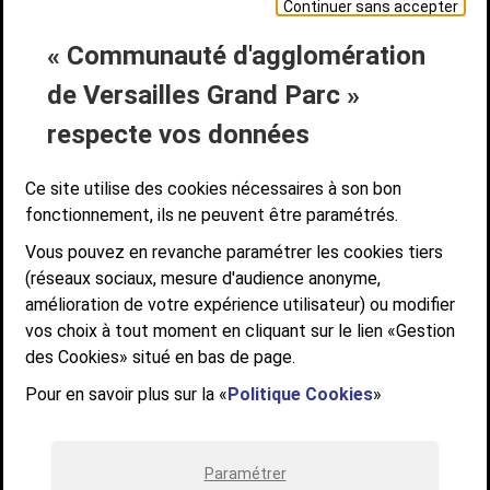
Continuer sans accepter
« Communauté d'agglomération
Liens bas de page
CONTACT
MENTIONS LÉGALES
PLAN DE SITE
de Versailles Grand Parc »
ACCESSIBILITÉ NUMÉRIQUE
GESTION DES COOKIES
Suivez-nous
respecte vos données
SUIVEZ-NOUS SUR
Ce site utilise des cookies nécessaires à son bon
fonctionnement, ils ne peuvent être paramétrés.
Vous pouvez en revanche paramétrer les cookies tiers
Communauté d'agglomération de Versailles
(réseaux sociaux, mesure d'audience anonyme,
Grand Parc
amélioration de votre expérience utilisateur) ou modifier
6, AVENUE DE PARIS - CS 10922 - 78009 VERSAILLES CEDEX
vos choix à tout moment en cliquant sur le lien «Gestion
des Cookies» situé en bas de page.
STANDARD : 01 39 66 30 00 - OUVERT DU LUNDI AU VENDREDI DE 9H À
12H ET DE 14H À 17H
Pour en savoir plus sur la «
Politique Cookies
»
Paramétrer