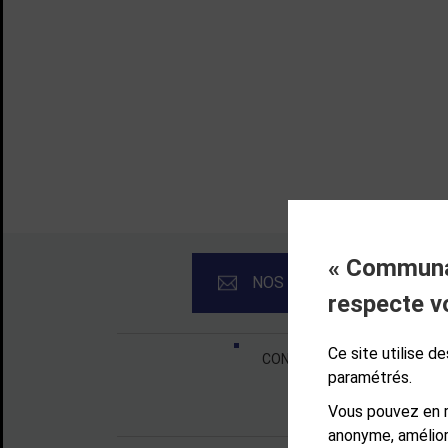
« Communau
NOS NEWSLETTERS
respecte v
Liens bas de page
Ce site utilise 
CONTACT
MENTIONS LÉ
paramétrés.
Vous pouvez en r
anonyme, amélior