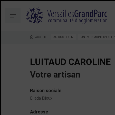
Aller
Aller
au
à
contenu
la
Menu
recherche
ACCUEIL
AU QUOTIDIEN
UN PATRIMOINE D'EXCEP
Vous êtes ici :
LUITAUD CAROLINE
Votre artisan
Raison sociale
Ellada Bijoux
Adresse