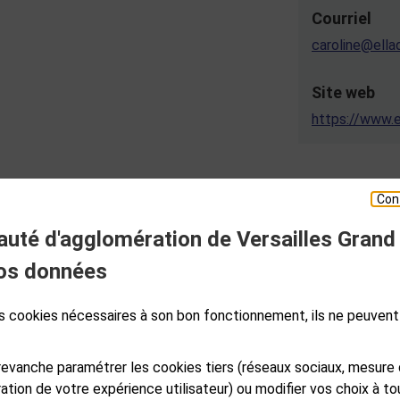
Courriel
caroline@ella
Site web
https://www.e
Con
té d'agglomération de Versailles Grand
ESPACE PRESSE
os données
des cookies nécessaires à son bon fonctionnement, ils ne peuvent
S
GALES
PLAN DE SITE
ACCESSIBILITÉ NUMÉRIQUE
GESTION DES COOKIES
evanche paramétrer les cookies tiers (réseaux sociaux, mesure
ation de votre expérience utilisateur) ou modifier vos choix à 