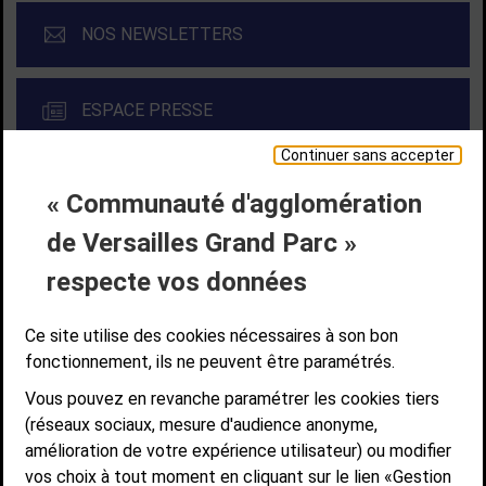
NOS NEWSLETTERS
ESPACE PRESSE
Continuer sans accepter
« Communauté d'agglomération
Liens bas de page
CONTACT
MENTIONS LÉGALES
PLAN DE SITE
de Versailles Grand Parc »
ACCESSIBILITÉ NUMÉRIQUE
GESTION DES COOKIES
Suivez-nous
respecte vos données
SUIVEZ-NOUS SUR
Ce site utilise des cookies nécessaires à son bon
fonctionnement, ils ne peuvent être paramétrés.
Vous pouvez en revanche paramétrer les cookies tiers
Communauté d'agglomération de Versailles
(réseaux sociaux, mesure d'audience anonyme,
Grand Parc
amélioration de votre expérience utilisateur) ou modifier
6, AVENUE DE PARIS - CS 10922 - 78009 VERSAILLES CEDEX
vos choix à tout moment en cliquant sur le lien «Gestion