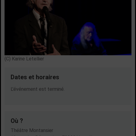
(C) Karine Letellier
Dates et horaires
Dates en cours
L'événement est terminé.
Où ?
Théâtre Montansier