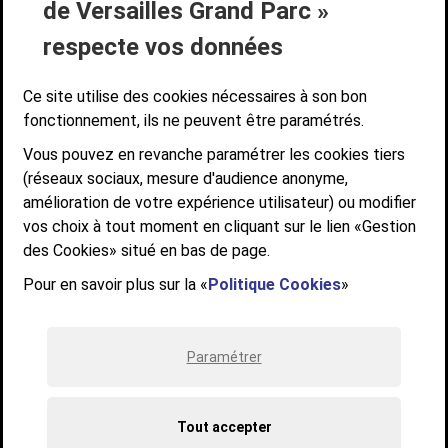
de Versailles Grand Parc »
ACCESSIBILITÉ NUMÉRIQUE
GESTION DES COOKIES
Suivez-nous
respecte vos données
SUIVEZ-NOUS SUR
Ce site utilise des cookies nécessaires à son bon
fonctionnement, ils ne peuvent être paramétrés.
Vous pouvez en revanche paramétrer les cookies tiers
Communauté d'agglomération de Versailles
(réseaux sociaux, mesure d'audience anonyme,
Grand Parc
amélioration de votre expérience utilisateur) ou modifier
6, AVENUE DE PARIS - CS 10922 - 78009 VERSAILLES CEDEX
vos choix à tout moment en cliquant sur le lien «Gestion
des Cookies» situé en bas de page.
STANDARD : 01 39 66 30 00 - OUVERT DU LUNDI AU VENDREDI DE 9H À
12H ET DE 14H À 17H
Pour en savoir plus sur la «
Politique Cookies
»
Paramétrer
Tout accepter