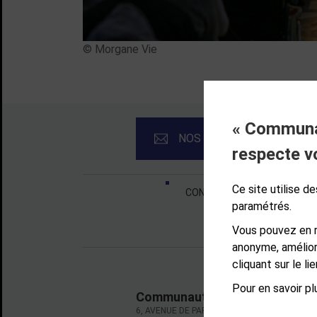
© Morgane Vie
« Communau
NOS NEWSLETTERS
respecte v
Liens bas de page
Ce site utilise 
CONTACT
MENTIONS LÉ
paramétrés.
Vous pouvez en r
anonyme, amélior
cliquant sur le l
Pour en savoir plu
Communauté d'agglomération d
6, AVENUE DE PARIS - CS 10922 - 78009 VE