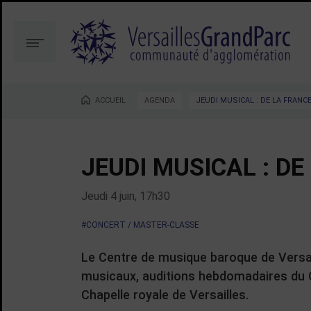
Aller
Aller
au
à
contenu
la
Menu
recherche
ACCUEIL
AGENDA
JEUDI MUSICAL : DE LA FRANCE 
Vous êtes ici :
JEUDI MUSICAL : DE 
Jeudi 4 juin, 17h30
#CONCERT / MASTER-CLASSE
Le Centre de musique baroque de Versail
musicaux, auditions hebdomadaires du
Chapelle royale de Versailles.