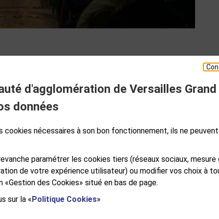
Con
té d'agglomération de Versailles Grand
ESPACE PRESSE
os données
des cookies nécessaires à son bon fonctionnement, ils ne peuvent
S
GALES
PLAN DE SITE
ACCESSIBILITÉ NUMÉRIQUE
GESTION DES COOKIES
evanche paramétrer les cookies tiers (réseaux sociaux, mesure
ation de votre expérience utilisateur) ou modifier vos choix à 
ien «Gestion des Cookies» situé en bas de page.
s sur la «
Politique Cookies
»
e Versailles Grand Parc
RSAILLES CEDEX