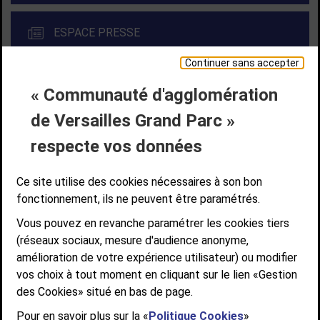
ESPACE PRESSE
Continuer sans accepter
« Communauté d'agglomération
Liens bas de page
CONTACT
MENTIONS LÉGALES
PLAN DE SITE
de Versailles Grand Parc »
ACCESSIBILITÉ NUMÉRIQUE
GESTION DES COOKIES
Suivez-nous
respecte vos données
SUIVEZ-NOUS SUR
Ce site utilise des cookies nécessaires à son bon
fonctionnement, ils ne peuvent être paramétrés.
Vous pouvez en revanche paramétrer les cookies tiers
Communauté d'agglomération de Versailles
(réseaux sociaux, mesure d'audience anonyme,
Grand Parc
amélioration de votre expérience utilisateur) ou modifier
6, AVENUE DE PARIS - CS 10922 - 78009 VERSAILLES CEDEX
vos choix à tout moment en cliquant sur le lien «Gestion
des Cookies» situé en bas de page.
STANDARD : 01 39 66 30 00 - OUVERT DU LUNDI AU VENDREDI DE 9H À
12H ET DE 14H À 17H
Pour en savoir plus sur la «
Politique Cookies
»