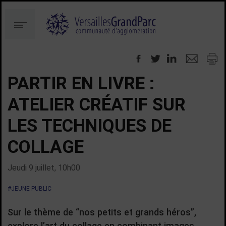
Aller
Aller
au
à
Menu
contenu
la
recherche
PARTIR EN LIVRE :
ATELIER CRÉATIF SUR
LES TECHNIQUES DE
COLLAGE
Jeudi 9 juillet, 10h00
#JEUNE PUBLIC
Sur le thème de “nos petits et grands héros”,
explore l’art du collage en combinant images,