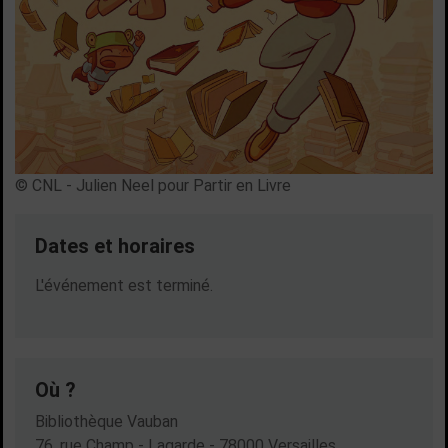
© CNL - Julien Neel pour Partir en Livre
Dates et horaires
Dates en cours
L'événement est terminé.
Où ?
Bibliothèque Vauban
76, rue Champ - Lagarde - 78000 Versailles