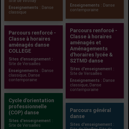
Site de Viroflay
Enseignements :
Danse
Enseignements :
Danse
contemporaine
classique
Parcours renforcé -
Parcours renforcé -
Classe à horaires
Classe à horaires
aménagés et
aménagés danse
Aménagements
COLLEGE
d'horaires lycée &
Sites d'enseignement :
S2TMD danse
Site de Versailles
Sites d'enseignement :
Enseignements :
Danse
Site de Versailles
classique
,
Danse
contemporaine
Enseignements :
Danse
classique
,
Danse
contemporaine
Cycle d'orientation
professionnelle
Parcours général
(COP) danse
danse
Sites d'enseignement :
Sites d'enseignement :
Site de Versailles