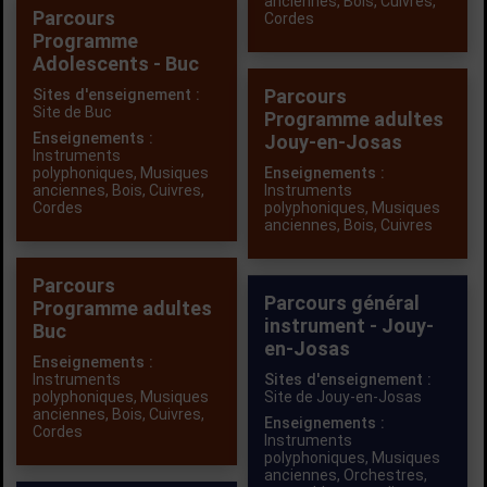
anciennes
,
Bois
,
Cuivres
,
Parcours
Cordes
Programme
Adolescents - Buc
Parcours
Sites d'enseignement :
Site de Buc
Programme adultes
Enseignements :
Jouy-en-Josas
Instruments
polyphoniques
,
Musiques
Enseignements :
anciennes
,
Bois
,
Cuivres
,
Instruments
Cordes
polyphoniques
,
Musiques
anciennes
,
Bois
,
Cuivres
Parcours
Parcours général
Programme adultes
instrument - Jouy-
Buc
en-Josas
Enseignements :
Instruments
Sites d'enseignement :
polyphoniques
,
Musiques
Site de Jouy-en-Josas
anciennes
,
Bois
,
Cuivres
,
Enseignements :
Cordes
Instruments
polyphoniques
,
Musiques
anciennes
,
Orchestres,