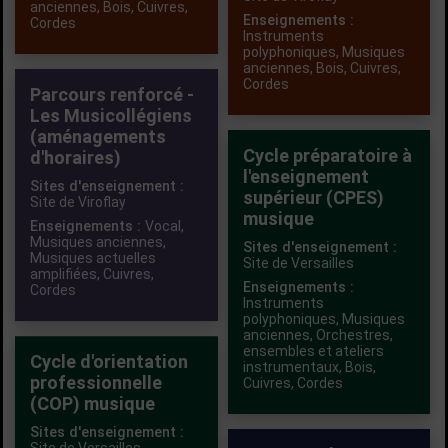
anciennes
,
Bois
,
Cuivres
,
Enseignements :
Cordes
Instruments
polyphoniques
,
Musiques
anciennes
,
Bois
,
Cuivres
,
Cordes
Parcours renforcé -
Les Musicollégiens
(aménagements
Cycle préparatoire à
d'horaires)
l'enseignement
Sites d'enseignement :
supérieur (CPES)
Site de Viroflay
musique
Enseignements :
Vocal
,
Musiques anciennes
,
Sites d'enseignement :
Musiques actuelles
Site de Versailles
amplifiées
,
Cuivres
,
Enseignements :
Cordes
Instruments
polyphoniques
,
Musiques
anciennes
,
Orchestres,
ensembles et ateliers
Cycle d'orientation
instrumentaux
,
Bois
,
professionnelle
Cuivres
,
Cordes
(COP) musique
Sites d'enseignement :