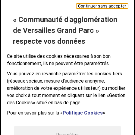
Continuer sans accepter
« Communauté d'agglomération
Liens bas de page
CONTACT
MENTIONS LÉGALES
PLAN DE SITE
de Versailles Grand Parc »
ACCESSIBILITÉ NUMÉRIQUE
GESTION DES COOKIES
Suivez-nous
respecte vos données
SUIVEZ-NOUS SUR
Ce site utilise des cookies nécessaires à son bon
fonctionnement, ils ne peuvent être paramétrés.
Vous pouvez en revanche paramétrer les cookies tiers
Communauté d'agglomération de Versailles
(réseaux sociaux, mesure d'audience anonyme,
Grand Parc
amélioration de votre expérience utilisateur) ou modifier
6, AVENUE DE PARIS - CS 10922 - 78009 VERSAILLES CEDEX
vos choix à tout moment en cliquant sur le lien «Gestion
des Cookies» situé en bas de page.
STANDARD : 01 39 66 30 00 - OUVERT DU LUNDI AU VENDREDI DE 9H À
12H ET DE 14H À 17H
Pour en savoir plus sur la «
Politique Cookies
»
Paramétrer