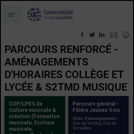
Aller
Aller
au
à
Menu
contenu
la
recherche
PARCOURS RENFORCÉ -
AMÉNAGEMENTS
D'HORAIRES COLLÈGE ET
LYCÉE & S2TMD MUSIQUE
COP/CPES de
Parcours général -
Culture musicale &
Filière Jeunes Voix
création (Formation
Sites d'enseignement :
musicale, Ecriture
Site de Viroflay,
Site de
musicale,
Versailles