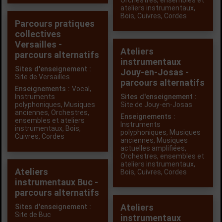
Orchestres, ensembles et
ateliers instrumentaux
,
Bois
,
Cuivres
,
Cordes
Parcours pratiques
collectives
Versailles -
Ateliers
parcours alternatifs
instrumentaux
Sites d'enseignement :
Jouy-en-Josas -
Site de Versailles
parcours alternatifs
Enseignements :
Vocal
,
Instruments
Sites d'enseignement :
polyphoniques
,
Musiques
Site de Jouy-en-Josas
anciennes
,
Orchestres,
Enseignements :
ensembles et ateliers
Instruments
instrumentaux
,
Bois
,
polyphoniques
,
Musiques
Cuivres
,
Cordes
anciennes
,
Musiques
actuelles amplifiées
,
Orchestres, ensembles et
ateliers instrumentaux
,
Ateliers
Bois
,
Cuivres
,
Cordes
instrumentaux Buc -
parcours alternatifs
Ateliers
Sites d'enseignement :
Site de Buc
instrumentaux