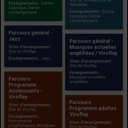
Site de Viroflay,
Site de
Enseignements :
Danse
Versailles
classique
,
Danse
Enseignements :
Danse
contemporaine
classique
,
Danse
contemporaine
Parcours général -
Jazz
Parcours général -
Musiques actuelles
Sites d'enseignement :
Site de Viroflay
amplifiées / Viroflay
Enseignements :
Jazz
Sites d'enseignement :
Site de Viroflay
Enseignements :
Musiques actuelles
Parcours
amplifiées
Programme
Adolescents -
Viroflay
Parcours
Sites d'enseignement :
Programme adultes
Site de Viroflay
Viroflay
Enseignements :
Instruments
Sites d'enseignement :
polyphoniques
,
Musiques
Site de Viroflay